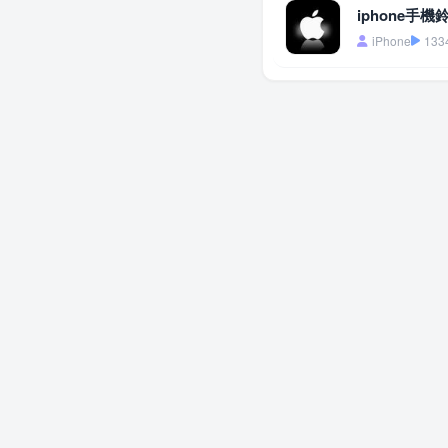
iphone手機
iPhone
133