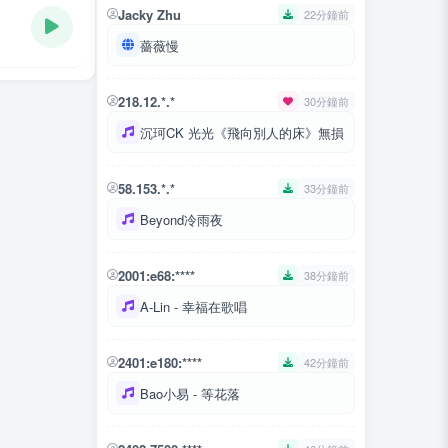
Jacky Zhu
22分鐘前
薔薇慢
218.12.*.*
30分鐘前
沉珂CK 光光《飛向別人的床》無損
58.153.*.*
33分鐘前
Beyond冷雨夜
2001:e68:****
38分鐘前
A-Lin - 幸福在歌唱
2401:e180:****
42分鐘前
Bao小易 - 等花落