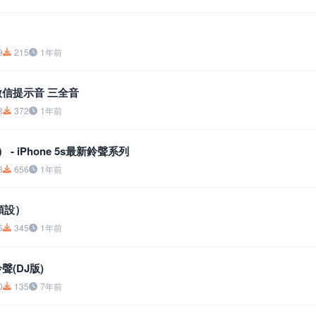
9
215
1年前
果微信提示音 三全音
8
372
1年前
） - iPhone 5s最新鈴聲系列
3
656
1年前
（預設）
5
345
1年前
鈴聲(DJ版)
0
135
7年前