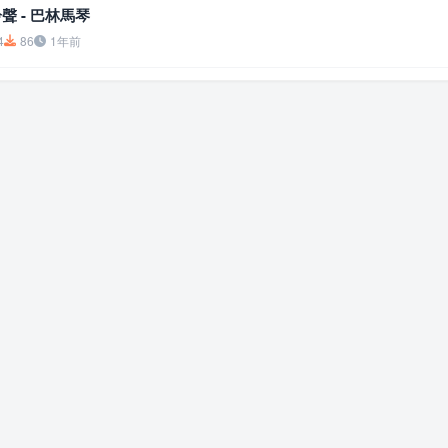
鈴聲 - 巴林馬琴
4
86
1年前