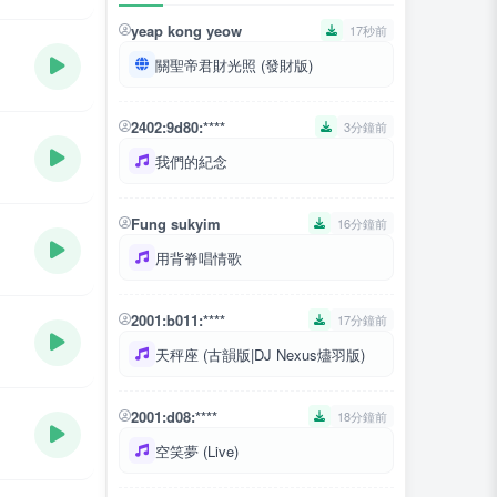
yeap kong yeow
17秒前
關聖帝君財光照 (發財版)
2402:9d80:****
3分鐘前
我們的紀念
Fung sukyim
16分鐘前
用背脊唱情歌
2001:b011:****
17分鐘前
天秤座 (古韻版|DJ Nexus燼羽版)
2001:d08:****
18分鐘前
空笑夢 (Live)