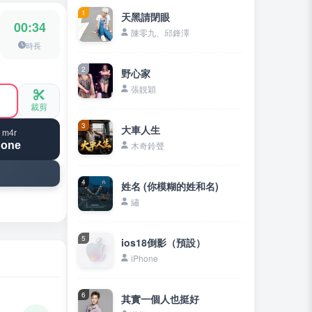
1
天黑請閉眼
00:34
陳零九、邱鋒澤
時長
2
野心家
張靚穎
裁剪
3
大車人生
 m4r
hone
木奇鈴聲
4
姓名 (你模糊的姓和名)
繡
5
ios18倒影（預設）
iPhone
6
其實一個人也挺好