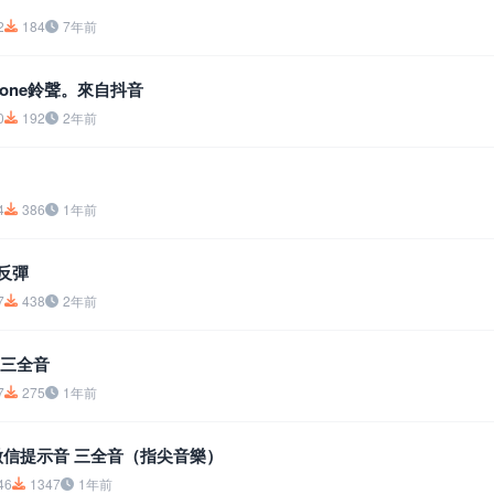
2
184
7年前
Phone鈴聲。來自抖音
0
192
2年前
4
386
1年前
-反彈
7
438
2年前
-三全音
7
275
1年前
果微信提示音 三全音（指尖音樂）
46
1347
1年前