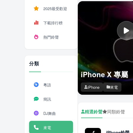
2025最受歡迎
下載排行榜
熱門鈴聲
分類
iPhone X 專屬
粵語
iPhone
來電
簡訊
精選鈴聲
同類鈴聲
DJ舞曲
來電
iPhone鈴聲