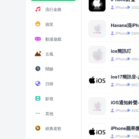
iPhone
303
流行金曲
搞笑
Havana混i
iPhone
560
動漫遊戲
ios簡訊叮
古風
iPhone
490
鬧鐘
ios17簡訊音
日韓
iPhone
863
影視
iOS通知鈴聲
iPhone
426
其他
iPhone蘋
經典老歌
iPhone
105