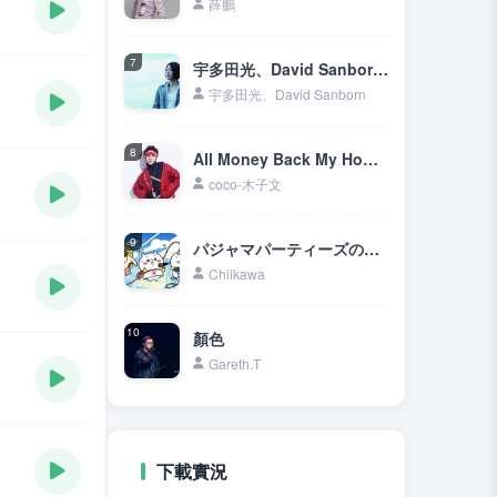
薛鵬
7
宇多田光、David Sanborn - First Love
宇多田光、David Sanborn
8
All Money Back My Home (把錢往我家裡送)
coco-木子文
9
パジャマパーティーズのうた (睡衣派對之歌)
Chiikawa
10
顏色
Gareth.T
下載實況