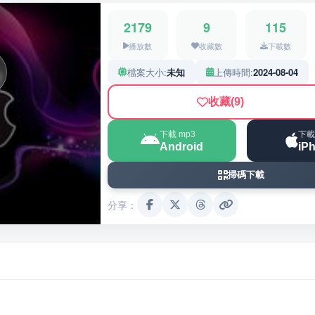
2179
9
115
播放數
收藏數
下載數
檔案大小:
未知
上傳時間:
2024-08-04
收藏
(9)
下載 mp3
下載
Android
iP
掃碼下載
分享：