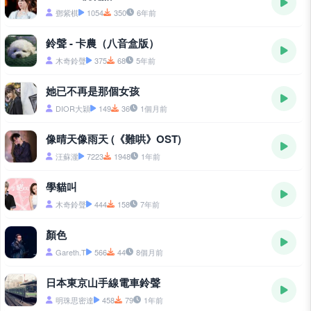
鄧紫棋
1054
350
6年前
鈴聲 - 卡農（八音盒版）
木奇鈴聲
375
68
5年前
她已不再是那個女孩
DIOR大穎
149
36
1個月前
像晴天像雨天 (《難哄》OST)
汪蘇瀧
7223
1948
1年前
學貓叫
木奇鈴聲
444
158
7年前
顏色
Gareth.T
566
44
8個月前
日本東京山手線電車鈴聲
明珠思密達
458
79
1年前