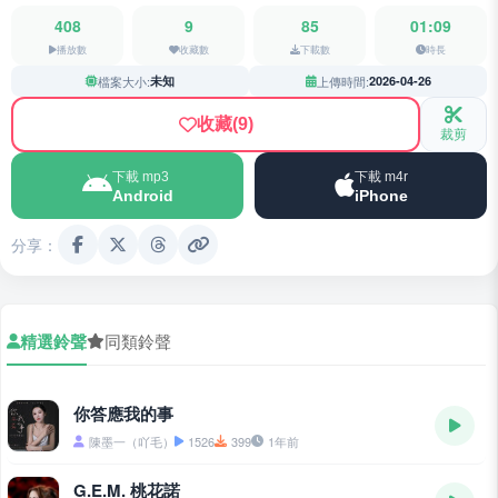
408
9
85
01:09
播放數
收藏數
下載數
時長
檔案大小:
未知
上傳時間:
2026-04-26
收藏
(9)
裁剪
下載 mp3
下載 m4r
Android
iPhone
分享：
精選鈴聲
同類鈴聲
你答應我的事
陳墨一（吖毛）
1526
399
1年前
G.E.M. 桃花諾