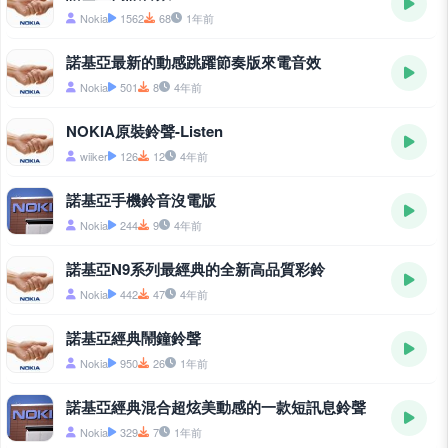
Nokia
1562
68
1年前
諾基亞最新的動感跳躍節奏版來電音效
Nokia
501
8
4年前
NOKIA原裝鈴聲-Listen
wiiker
126
12
4年前
諾基亞手機鈴音沒電版
Nokia
244
9
4年前
諾基亞N9系列最經典的全新高品質彩鈴
Nokia
442
47
4年前
諾基亞經典鬧鐘鈴聲
Nokia
950
26
1年前
諾基亞經典混合超炫美動感的一款短訊息鈴聲
Nokia
329
7
1年前