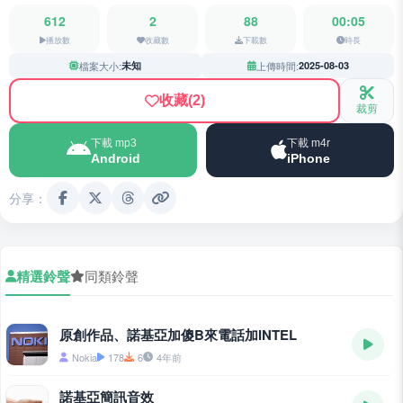
612
2
88
00:05
播放數
收藏數
下載數
時長
檔案大小:
未知
上傳時間:
2025-08-03
收藏
(2)
裁剪
下載 mp3
下載 m4r
Android
iPhone
分享：
精選鈴聲
同類鈴聲
原創作品、諾基亞加傻B來電話加INTEL
Nokia
178
6
4年前
諾基亞簡訊音效