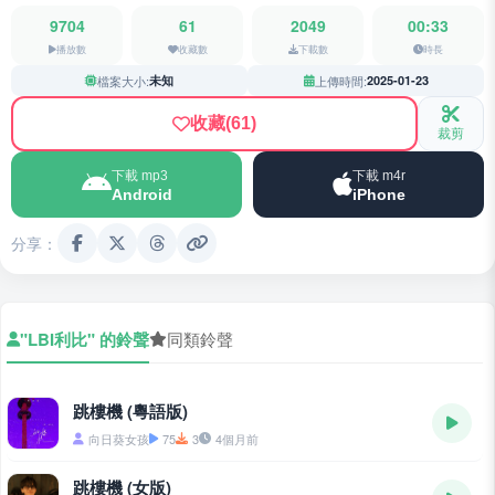
9704
61
2049
00:33
播放數
收藏數
下載數
時長
檔案大小:
未知
上傳時間:
2025-01-23
收藏
(61)
裁剪
下載 mp3
下載 m4r
Android
iPhone
分享：
"LBI利比" 的鈴聲
同類鈴聲
跳樓機 (粵語版)
向日葵女孩
75
3
4個月前
跳樓機 (女版)