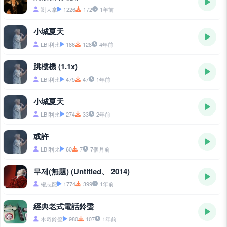
劉大拿
1226
172
1年前
小城夏天
LBI利比
186
128
4年前
跳樓機 (1.1x)
LBI利比
475
47
1年前
小城夏天
LBI利比
274
33
2年前
或許
LBI利比
60
7
7個月前
무제(無題) (Untitled、 2014)
權志龍
1774
399
1年前
經典老式電話鈴聲
木奇鈴聲
980
107
1年前