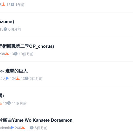
8
13
1年前
zume）
13
6個月前
術回戰第二季OP_chorus)
238
13
10個月前
lence- 進擊的巨人
野弘之
124
13
5個月前
漫)
13
11個月前
曲Yume Wo Kanaete Doraemon
ademia
246
11
6個月前