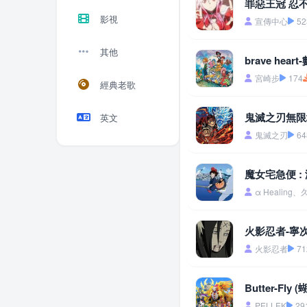
罪惡王冠 忍
影視
宣傳中心
52
其他
brave hea
宮崎步
174
經典老歌
鬼滅之刃無限
英文
鬼滅之刃
64
魔女宅急便 :
α Healing
火影忍者-寧
火影忍者
71
Butter-Fly
PELLEK
29