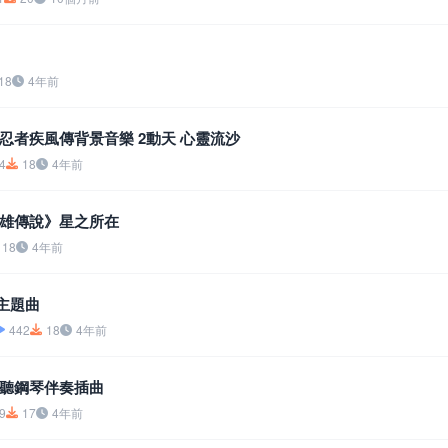
18
4年前
忍者疾風傳背景音樂 2動天 心靈流沙
4
18
4年前
雄傳說》星之所在
18
4年前
兵主題曲
442
18
4年前
聽鋼琴伴奏插曲
9
17
4年前