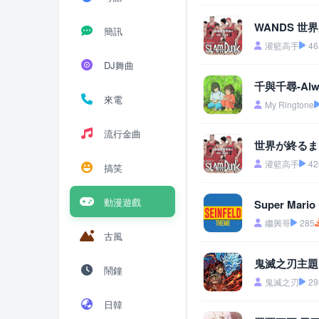
WANDS 
簡訊
灌籃高手
46
DJ舞曲
千與千尋-Alwa
來電
My Ringtone
流行金曲
世界が終るまで
灌籃高手
42
搞笑
動漫遊戲
Super Ma
繼興哥
285
古風
鬼滅之刃主題
鬧鐘
鬼滅之刃
29
日韓