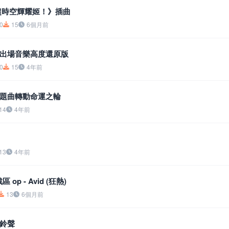
超時空輝耀姬！》插曲
0
15
6個月前
出場音樂高度還原版
0
15
4年前
題曲轉動命運之輪
14
4年前
13
4年前
 op - Avid (狂熱)
13
6個月前
鈴聲