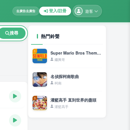
遊客
登入/註冊
去廣告
去廣告
搜尋
熱門鈴聲
1
Super Mario Bros Theme《超級馬里奧兄弟主題曲》
繼興哥
2
名偵探柯南歌曲
柯南
3
灌籃高手 直到世界的盡頭
灌籃高手