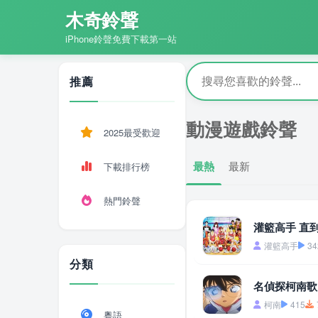
木奇鈴聲
iPhone鈴聲免費下載第一站
推薦
動漫遊戲鈴聲
2025最受歡迎
最熱
最新
下載排行榜
熱門鈴聲
灌籃高手 直
灌籃高手
34
分類
名偵探柯南歌
柯南
415
粵語