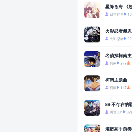
星降る海 《
日本群星
10
火影忍者佩恩
火影忍者
22
名偵探柯南主
柯南
279
柯南主題曲
柯南
147
86-不存在的戰區
玥寶001
82
灌籃高手前奏