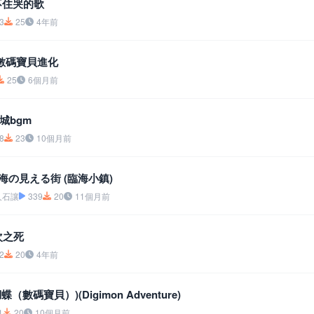
不住哭的歌
3
25
4年前
rt-數碼寶貝進化
25
6個月前
城bgm
8
23
10個月前
 海の見える街 (臨海小鎮)
、久石讓
339
20
11個月前
次之死
2
20
4年前
 (蝴蝶（數碼寶貝）)(Digimon Adventure)
1
20
10個月前