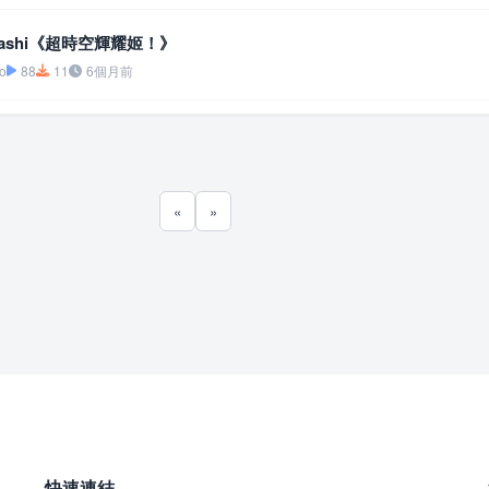
banashi《超時空輝耀姬！》
o
88
11
6個月前
«
»
快速連結