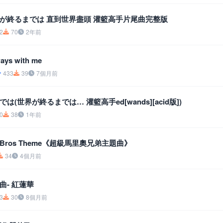
世界が終るまでは 直到世界盡頭 灌籃高手片尾曲完整版
2
70
2年前
ys with me
433
39
7個月前
は(世界が終るまでは… 灌籃高手ed[wands][acid版])
0
38
1年前
rio Bros Theme《超級馬里奧兄弟主題曲》
34
4個月前
曲- 紅蓮華
3
30
8個月前