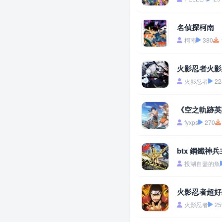
名偵探柯南
柯南
380
火影忍者火影
火影忍者
22
《空之軌跡英
fyxps
270
btx 鋼鐵神
投湖自盡的魚
火影忍者超好
火影忍者
25