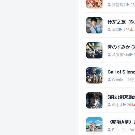
灌籃高手
25
鈴芽之旅（Su
周深
126
青のすみか (咒
羊腿腿Y.tui
Call of Si
Gemie、澤
知我 (劍來動
戲志才
264
《哆啦A夢》片頭
Ensemble Ac