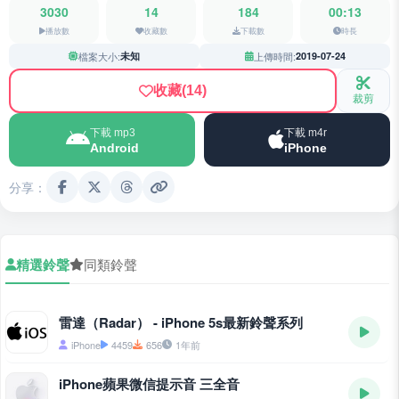
3030
14
184
00:13
播放數
收藏數
下載數
時長
檔案大小:
未知
上傳時間:
2019-07-24
收藏
(14)
裁剪
下載 mp3
下載 m4r
Android
iPhone
分享：
精選鈴聲
同類鈴聲
雷達（Radar） - iPhone 5s最新鈴聲系列
iPhone
4459
656
1年前
iPhone蘋果微信提示音 三全音