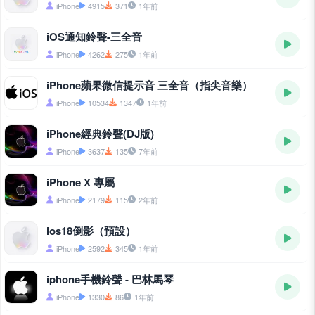
iPhone
4915
371
1年前
iOS通知鈴聲-三全音
iPhone
4262
275
1年前
iPhone蘋果微信提示音 三全音（指尖音樂）
iPhone
10534
1347
1年前
iPhone經典鈴聲(DJ版)
iPhone
3637
135
7年前
iPhone X 專屬
iPhone
2179
115
2年前
ios18倒影（預設）
iPhone
2592
345
1年前
iphone手機鈴聲 - 巴林馬琴
iPhone
1330
86
1年前