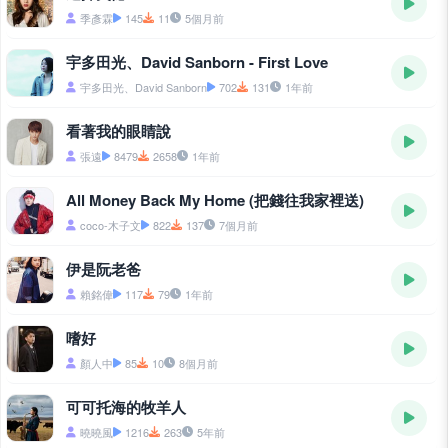
季彥霖
145
11
5個月前
宇多田光、David Sanborn - First Love
宇多田光、David Sanborn
702
131
1年前
看著我的眼睛說
張遠
8479
2658
1年前
All Money Back My Home (把錢往我家裡送)
coco-木子文
822
137
7個月前
伊是阮老爸
賴銘偉
117
79
1年前
嗜好
顏人中
85
10
8個月前
可可托海的牧羊人
曉曉風
1216
263
5年前