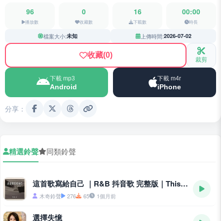
96
0
16
00:00
播放數
收藏數
下載數
時長
檔案大小:
未知
上傳時間:
2026-07-02
收藏
(0)
裁剪
下載 mp3
下載 m4r
Android
iPhone
分享：
精選鈴聲
同類鈴聲
這首歌寫給自己 ｜R&B 抖音歌 完整版｜This Song Is Written for Myself
木奇鈴聲
276
65
1個月前
選擇失憶