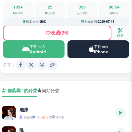
1054
25
350
00:54
播放數
收藏數
下載數
時長
檔案大小:
未知
上傳時間:
2020-07-16
收藏
(25)
裁剪
下載 mp3
下載 m4r
Android
iPhone
分享：
"鄧紫棋" 的鈴聲
同類鈴聲
泡沫
鄧紫棋
587
212
4年前
唯一