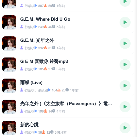
鄧紫棋
887
59
1年前
G.E.M. Where Did U Go
鄧紫棋
249
46
5年前
G.E.M. 光年之外
鄧紫棋
592
31
1年前
G E M 喜歡你 鈴聲mp3
鄧紫棋
105
27
3年前
雨蝶 (Live)
鄧紫棋、張靚穎
184
20
1年前
光年之外 (《太空旅客（Passengers）》電影中國區主題曲)
鄧紫棋
196
14
4年前
新的心跳
鄧紫棋
58
12
3個月前