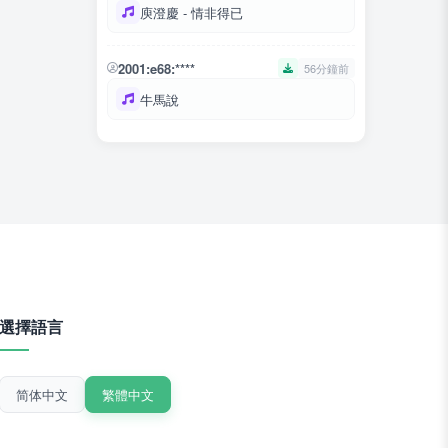
庾澄慶 - 情非得已
2001:e68:****
56分鐘前
牛馬說
選擇語言
简体中文
繁體中文