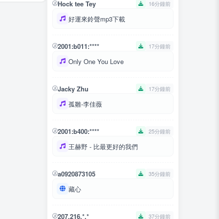
Hock tee Tey
16分鐘前
好運來鈴聲mp3下載
2001:b011:****
17分鐘前
Only One You Love
Jacky Zhu
17分鐘前
孤雛-李佳薇
2001:b400:****
25分鐘前
王赫野 - 比最更好的我們
a0920873105
35分鐘前
藏心
207.216.*.*
37分鐘前