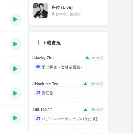
10
座位 (Live)
劉宇寧、姚曉棠
下載實況
Jacky Zhu
5分鐘前
愛已釋然（女聲空靈版）
Hock tee Tey
15分鐘前
興旺發
58.152.*.*
15分鐘前
パジャマパーティーズのうた (睡衣派對之歌)