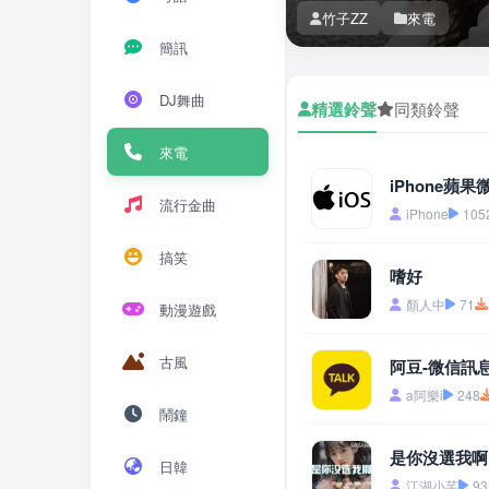
竹子ZZ
來電
簡訊
DJ舞曲
精選鈴聲
同類鈴聲
來電
iPhone蘋
流行金曲
iPhone
105
搞笑
嗜好
顏人中
71
動漫遊戲
古風
阿豆-微信訊
a阿樂i
248
鬧鐘
是你沒選我啊 
日韓
江湖小芊
93