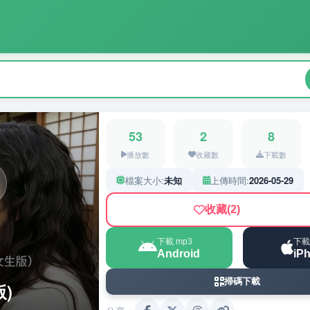
53
2
8
播放數
收藏數
下載數
檔案大小:
未知
上傳時間:
2026-05-29
收藏
(2)
下載 mp3
下載
Android
iP
掃碼下載
版)