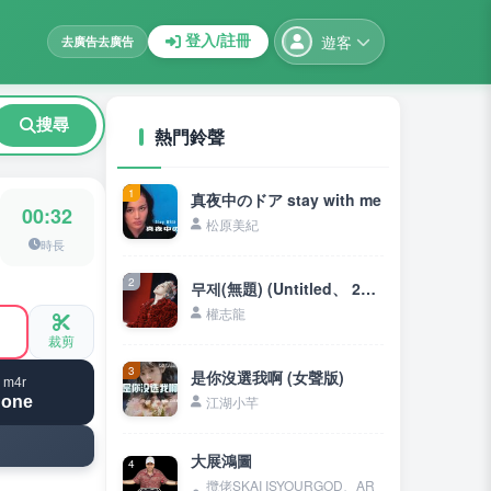
遊客
登入/註冊
去廣告
去廣告
搜尋
熱門鈴聲
1
真夜中のドア stay with me
00:32
松原美紀
時長
2
무제(無題) (Untitled、 2014)
權志龍
裁剪
3
是你沒選我啊 (女聲版)
 m4r
hone
江湖小芊
大展鴻圖
4
攬佬SKAI ISYOURGOD、AR