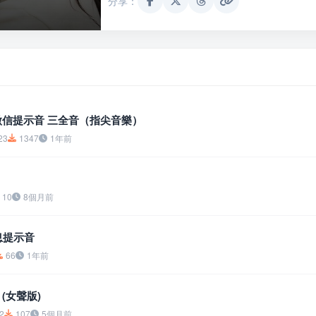
分享：
果微信提示音 三全音（指尖音樂）
23
1347
1年前
10
8個月前
息提示音
66
1年前
(女聲版)
2
107
5個月前