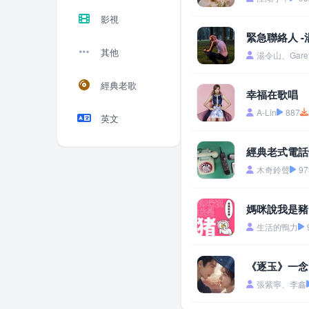
影視
緊急聯絡人 -
其他
湯令山、Garet
經典老歌
幸福在歌唱
A-Lin
887
英文
經典老式電話
木奇鈴聲
97
媽咪說我是豬
生活的鴨力
《逐玉》一念
張紫寧、李鑫