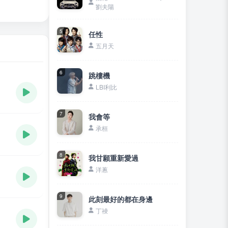
劉夫陽
5
任性
五月天
6
跳樓機
LBI利比
7
我會等
承桓
8
我甘願重新愛過
洋蔥
9
此刻最好的都在身邊
丁祾