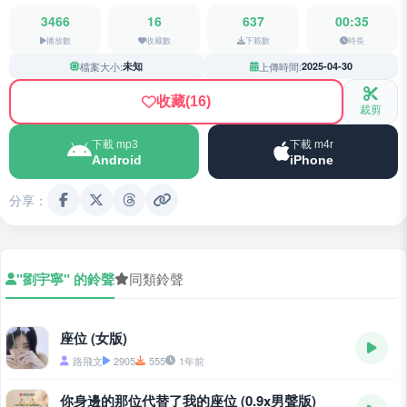
3466
16
637
00:35
播放數
收藏數
下載數
時長
檔案大小:
未知
上傳時間:
2025-04-30
收藏
(16)
裁剪
下載 mp3
下載 m4r
Android
iPhone
分享：
"劉宇寧" 的鈴聲
同類鈴聲
座位 (女版)
路飛文
2905
555
1年前
你身邊的那位代替了我的座位 (0.9x男聲版)