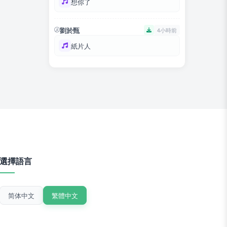
想你了
劉於甄
4小時前
紙片人
選擇語言
简体中文
繁體中文