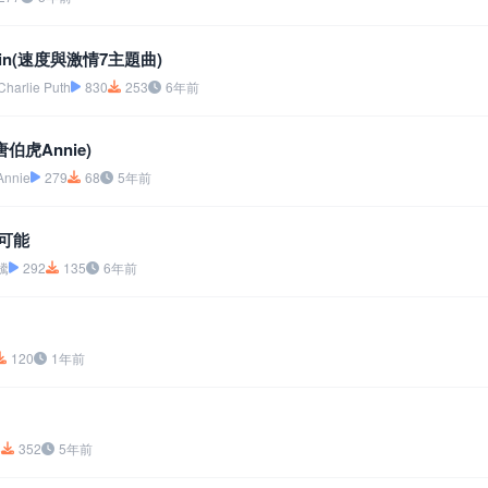
gain(速度與激情7主題曲)
Charlie Puth
830
253
6年前
.唐伯虎Annie)
nie
279
68
5年前
的可能
騰
292
135
6年前
120
1年前
8
352
5年前