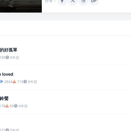
分享：
的好孤單
195
6年前
 loved
i
2844
715
6年前
鈴聲
178
60
4年前
277
5年前