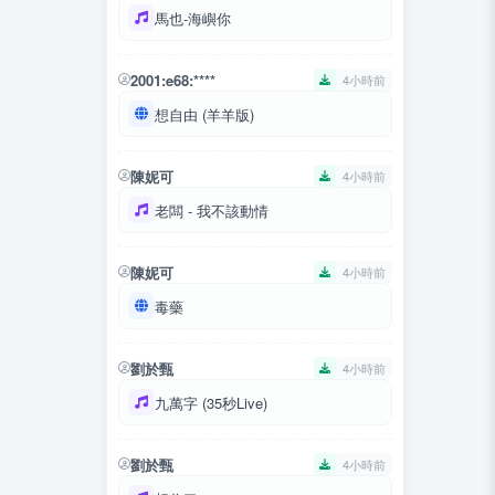
馬也-海嶼你
2001:e68:****
4小時前
想自由 (羊羊版)
陳妮可
4小時前
老闆 - 我不該動情
陳妮可
4小時前
毒藥
劉於甄
4小時前
九萬字 (35秒Live)
劉於甄
4小時前