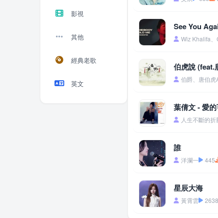
影視
See You A
其他
Wiz Khalifa、
經典老歌
伯虎說 (feat
伯爵、唐伯虎An
英文
葉倩文 - 愛
人生不斷的折
誰
洋瀾一
445
星辰大海
黃霄雲
263