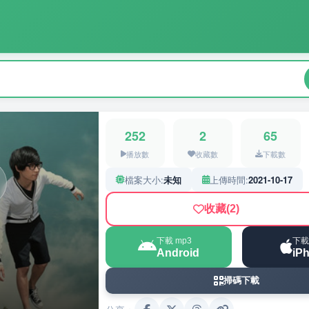
252
2
65
播放數
收藏數
下載數
檔案大小:
未知
上傳時間:
2021-10-17
收藏
(2)
下載 mp3
下載
Android
iP
掃碼下載