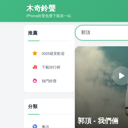
木奇鈴聲
iPhone鈴聲免費下載第一站
推薦
2025最受歡迎
下載排行榜
熱門鈴聲
分類
郭頂 - 我們倆
粵語