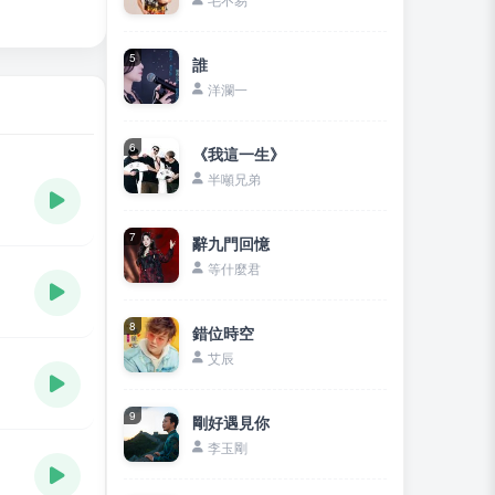
5
誰
洋瀾一
6
《我這一生》
半噸兄弟
7
辭九門回憶
等什麼君
8
錯位時空
艾辰
9
剛好遇見你
李玉剛