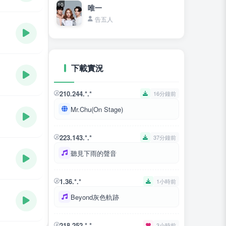
10
唯一
告五人
下載實況
210.244.*.*
16分鐘前
Mr.Chu(On Stage)
223.143.*.*
37分鐘前
聽見下雨的聲音
1.36.*.*
1小時前
Beyond灰色軌跡
218.252.*.*
3小時前