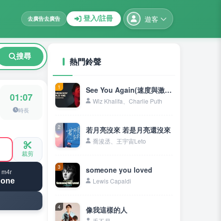
遊客
登入/註冊
去廣告
去廣告
搜尋
熱門鈴聲
1
See You Again(速度與激情7主題曲)
01:07
Wiz Khalifa、Charlie Puth
時長
2
若月亮沒來 若是月亮還沒來
喬浚丞、王宇宙Leto
裁剪
3
someone you loved
 m4r
hone
Lewis Capaldi
4
像我這樣的人
毛不易