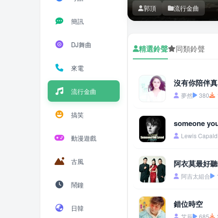
郭頂
流行金曲
簡訊
DJ舞曲
精選鈴聲
同類鈴聲
來電
沒有你陪伴真
流行金曲
夢然
380
搞笑
someone you
Lewis Capald
動漫遊戲
古風
阿衣莫最好聽
阿吉太組合
鬧鐘
錯位時空
日韓
艾辰
685