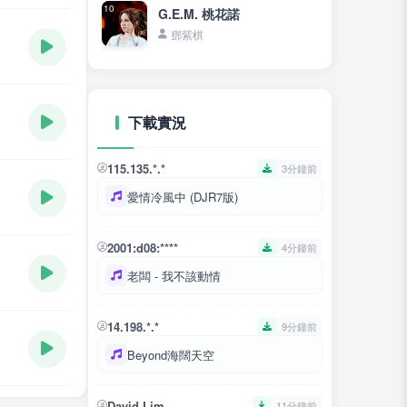
10
G.E.M. 桃花諾
鄧紫棋
下載實況
115.135.*.*
3分鐘前
愛情冷風中 (DJR7版)
2001:d08:****
4分鐘前
老闆 - 我不該動情
14.198.*.*
9分鐘前
Beyond海闊天空
David Lim
11分鐘前