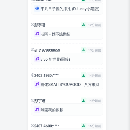
平凡日子裡的掙扎 (DJlucky小陽版)
彭宇君
12分鐘前
老闆 - 我不該動情
sht1979938659
13分鐘前
vivo 新世界(鬧鈴)
2402:1980:****
14分鐘前
攬佬SKAI ISYOURGOD - 八方來財
彭宇君
14分鐘前
離開我的依賴
2407:4b00:****
15分鐘前