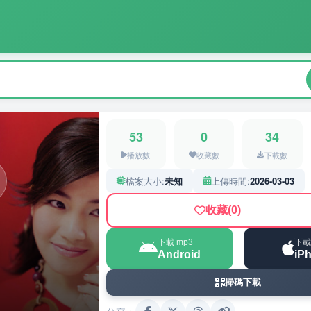
53
0
34
播放數
收藏數
下載數
檔案大小:
未知
上傳時間:
2026-03-03
收藏
(0)
下載 mp3
下載
Android
iP
掃碼下載