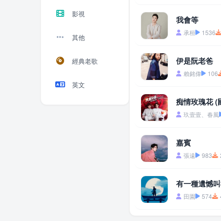
影視
我會等
承桓
1536
其他
伊是阮老爸
經典老歌
賴銘偉
106
英文
痴情玫瑰花 (
玖壹壹、春風
嘉賓
張遠
983
有一種遺憾叫
田園
574