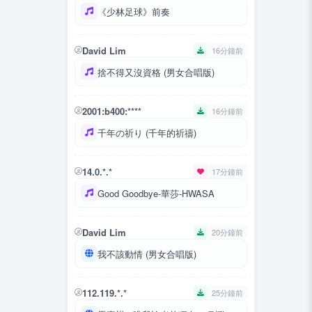
《少林足球》前奏
David Lim
16分鐘前
捨不得又沒資格 (男女合唱版)
2001:b400:****
16分鐘前
千年の祈り (千年的祈禱)
14.0.*.*
17分鐘前
Good Goodbye-華莎-HWASA
David Lim
20分鐘前
我不該動情 (男女合唱版)
112.119.*.*
25分鐘前