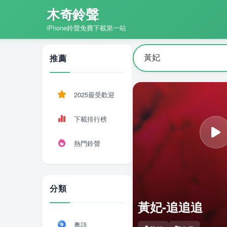
木奇鈴聲
iPhone鈴聲免費下載第一站
推薦
2025最受歡迎
下載排行榜
熱門鈴聲
分類
黃妃-追追追
粵語