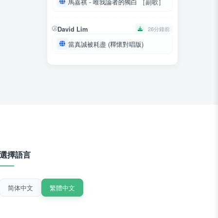
馬嘉祺 - 唯我論者的獨白 ［副歌］
David Lim
26分鐘前
當真誠被耗盡 (釋懷對唱版)
選擇語言
简体中文
繁體中文