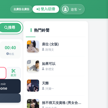
遊客
登入/註冊
去廣告
去廣告
搜尋
熱門鈴聲
1
座位 (女版)
00:40
路飛文
時長
2
如果可以
韋禮安
裁剪
3
天際
 m4r
hone
洋瀾一
4
捨不得又沒資格 (男女合唱版)
弦外之音