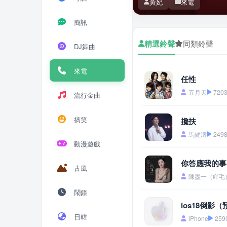
黃妃
來電
簡訊
精選鈴聲
同類鈴聲
DJ舞曲
來電
任性
五月天
720
流行金曲
搞笑
攙扶
馬健濤
249
動漫遊戲
你答應我的事
古風
陳墨一（吖毛
鬧鐘
ios18倒影
日韓
iPhone
259