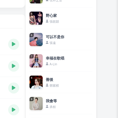
5
野心家
張靚穎
6
可以不是你
張遠
7
幸福在歌唱
A-Lin
8
善後
鄧紫棋
9
我會等
承桓