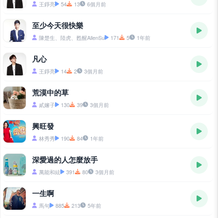
王錚亮
54
13
6個月前
至少今天很快樂
陳楚生、陸虎、甦醒AllenSu
171
5
1年前
凡心
王錚亮
14
2
3個月前
荒漠中的草
貳嬸子
130
39
3個月前
興旺發
林秀秀
190
84
1年前
深愛過的人怎麼放手
萬能和絃
391
80
3個月前
一生啊
馬句
885
213
5年前