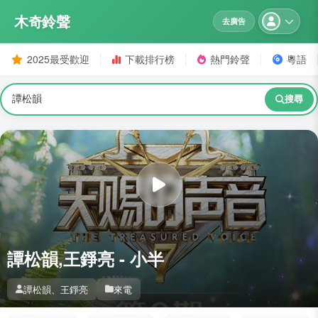
木奇鈴聲
去廣告
2025最受歡迎
下載排行榜
熱門鈴聲
粵語
搜尋
譚松韻,王錚亮 - 小半
譚松韻、王錚亮
來電