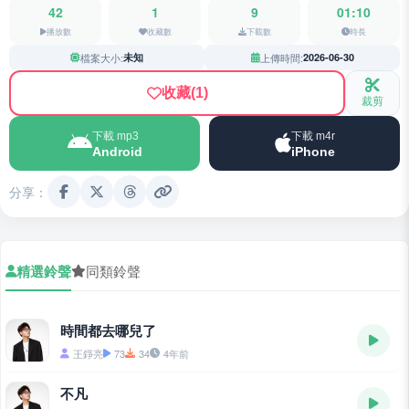
42
1
9
01:10
播放數
收藏數
下載數
時長
檔案大小:
未知
上傳時間:
2026-06-30
收藏
(1)
裁剪
下載 mp3
下載 m4r
Android
iPhone
分享：
精選鈴聲
同類鈴聲
時間都去哪兒了
王錚亮
73
34
4年前
不凡