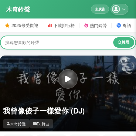
木奇鈴聲
去廣告
2025最受歡迎
下載排行榜
熱門鈴聲
粵語
搜尋
我曾像傻子一樣愛你 (DJ)
木奇鈴聲
DJ舞曲