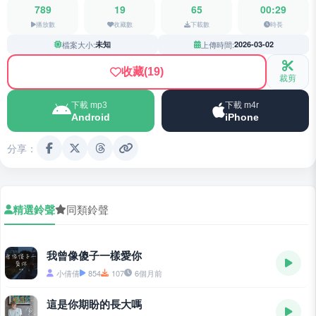
789
19
65
00:29
播放數
收藏數
下載數
時長
檔案大小:
未知
上傳時間:
2026-03-02
收藏
(19)
裁剪
下載 mp3
下載 m4r
Android
iPhone
分享：
精選鈴聲
同類鈴聲
我曾像傻子一樣愛你
小倩倩
854
107
6個月前
這是你期盼的長大嗎