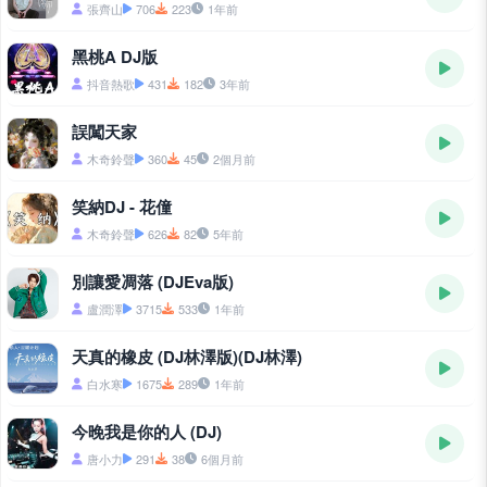
張齊山
706
223
1年前
黑桃A DJ版
抖音熱歌
431
182
3年前
誤闖天家
木奇鈴聲
360
45
2個月前
笑納DJ - 花僮
木奇鈴聲
626
82
5年前
別讓愛凋落 (DJEva版)
盧潤澤
3715
533
1年前
天真的橡皮 (DJ林澤版)(DJ林澤)
白水寒
1675
289
1年前
今晚我是你的人 (DJ)
唐小力
291
38
6個月前