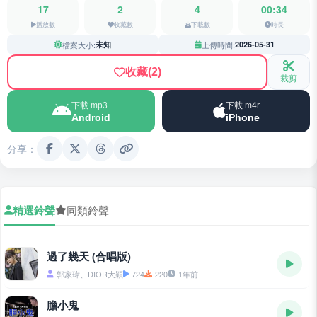
17
2
4
00:34
播放數
收藏數
下載數
時長
檔案大小:
未知
上傳時間:
2026-05-31
收藏
(2)
裁剪
下載 mp3
下載 m4r
Android
iPhone
分享：
精選鈴聲
同類鈴聲
過了幾天 (合唱版)
郭家瑋、DIOR大穎
724
220
1年前
膽小鬼