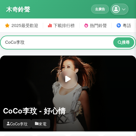
木奇鈴聲
去廣告
2025最受歡迎
下載排行榜
熱門鈴聲
粵語
搜尋
CoCo李玟 - 好心情
CoCo李玟
來電