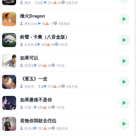
鹽汐、大頭釘
331
59
4個月前
槍火Dragon
寶石Gem
56
17
4星期前
鈴聲 - 卡農（八音盒版）
木奇鈴聲
365
68
5年前
如果可以
韋禮安
204
64
1年前
《逐玉》一念
張紫寧、李鑫
672
99
4個月前
如果最後不是你
洋瀾一
288
84
1年前
若無你我欲去佗位
黃奇斌
397
94
9個月前