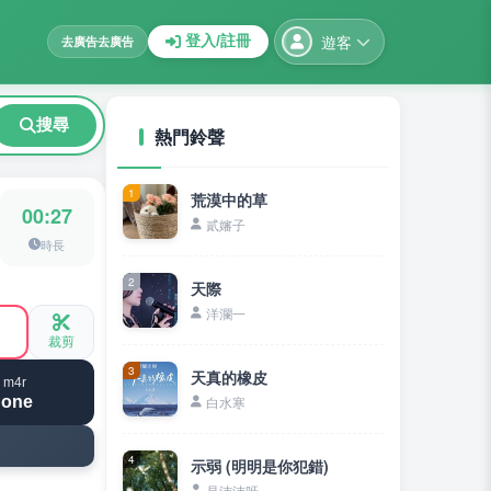
遊客
登入/註冊
去廣告
去廣告
搜尋
熱門鈴聲
1
荒漠中的草
00:27
貳嬸子
時長
2
天際
洋瀾一
裁剪
3
天真的橡皮
 m4r
hone
白水寒
4
示弱 (明明是你犯錯)
是沛沛呀