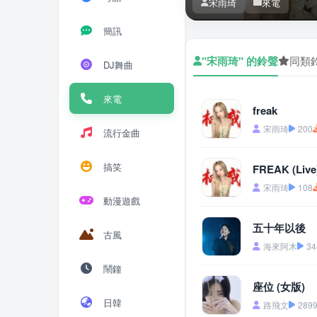
宋雨琦
來電
簡訊
"宋雨琦" 的鈴聲
同類
DJ舞曲
來電
freak
宋雨琦
200
流行金曲
搞笑
FREAK (Live
宋雨琦
108
動漫遊戲
五十年以後
古風
海來阿木
34
鬧鐘
座位 (女版)
日韓
路飛文
289