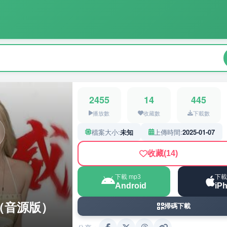
2455
14
445
播放數
收藏數
下載數
檔案大小:
未知
上傳時間:
2025-01-07
收藏
(14)
下載 mp3
下載
Android
iP
琦（音源版）
掃碼下載