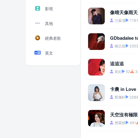
影視
像晴天像雨天 
汪蘇瀧
718
其他
GDbadalee t
經典老歌
權志龍
235
英文
追追追
黃妃
52
3
卡農 in Love
蔡佩軒
228
天空沒有極限
鄧紫棋
491