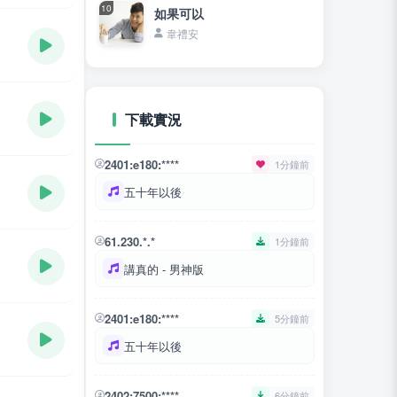
10
如果可以
韋禮安
下載實況
2401:e180:****
1分鐘前
五十年以後
61.230.*.*
1分鐘前
講真的 - 男神版
2401:e180:****
5分鐘前
五十年以後
2402:7500:****
6分鐘前