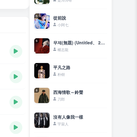
5
從前說
小阿七
6
무제(無題) (Untitled、 2014)
權志龍
7
平凡之路
朴樹
8
西海情歌～鈴聲
刀郎
9
沒有人像我一樣
宇宙人