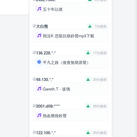
五十年以後
大白熊
7分鐘前
我沒K 恐龍抗狼鈴聲mp3下載
136.228.*.*
17分鐘前
平凡之路（後會無期原聲）
49.130.*.*
20分鐘前
Gareth.T - 玻璃
2001:d08:****
29分鐘前
熱血燃燒鈴聲
122.100.*.*
33分鐘前