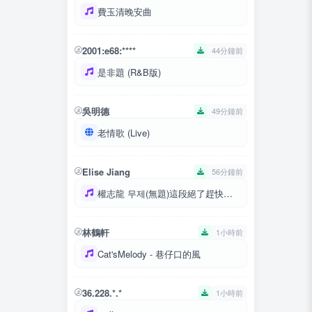
費玉清晚安曲
2001:e68:****
44分鐘前
是非題 (R&B版)
吳明德
49分鐘前
老情歌 (Live)
Elise Jiang
56分鐘前
權志龍 무제(無題)這段絕了趕快儲存吧
林鶴軒
1小時前
Cat'sMelody - 巷仔口的風
36.228.*.*
1小時前