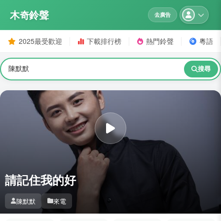
木奇鈴聲
去廣告
2025最受歡迎
下載排行榜
熱門鈴聲
粵語
搜尋
請記住我的好
陳默默
來電