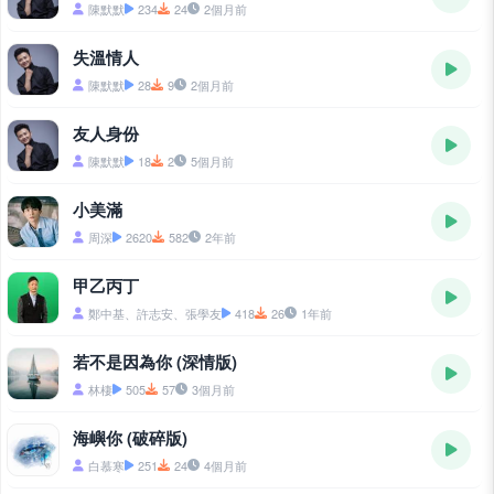
陳默默
234
24
2個月前
失溫情人
陳默默
28
9
2個月前
友人身份
陳默默
18
2
5個月前
小美滿
周深
2620
582
2年前
甲乙丙丁
鄭中基、許志安、張學友
418
26
1年前
若不是因為你 (深情版)
林棲
505
57
3個月前
海嶼你 (破碎版)
白慕寒
251
24
4個月前