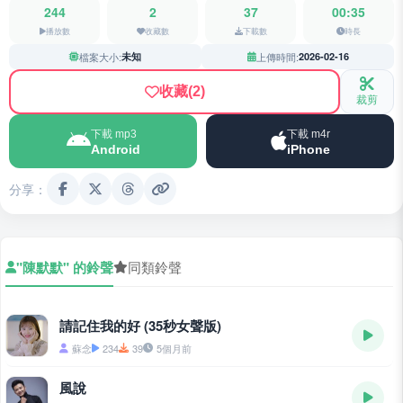
244
2
37
00:35
播放數
收藏數
下載數
時長
檔案大小:
未知
上傳時間:
2026-02-16
收藏
(2)
裁剪
下載 mp3
下載 m4r
Android
iPhone
分享：
"陳默默" 的鈴聲
同類鈴聲
請記住我的好 (35秒女聲版)
蘇念
234
39
5個月前
風說