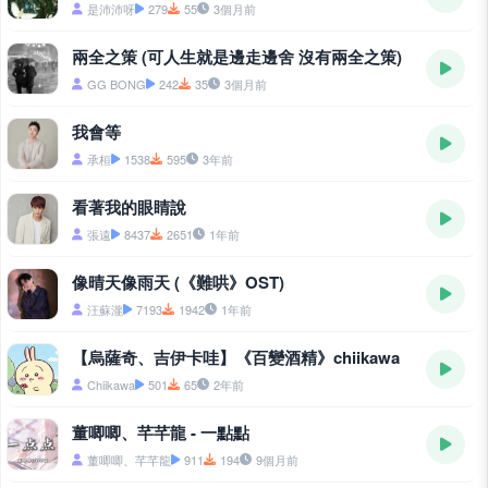
是沛沛呀
279
55
3個月前
兩全之策 (可人生就是邊走邊舍 沒有兩全之策)
GG BONG
242
35
3個月前
我會等
承桓
1538
595
3年前
看著我的眼睛說
張遠
8437
2651
1年前
像晴天像雨天 (《難哄》OST)
汪蘇瀧
7193
1942
1年前
【烏薩奇、吉伊卡哇】《百變酒精》chiikawa
Chiikawa
501
65
2年前
董唧唧、芊芊龍 - 一點點
董唧唧、芊芊龍
911
194
9個月前