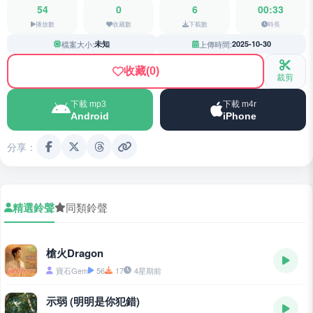
54
0
6
00:33
播放數
收藏數
下載數
時長
檔案大小:
未知
上傳時間:
2025-10-30
收藏
(0)
裁剪
下載 mp3
下載 m4r
Android
iPhone
分享：
精選鈴聲
同類鈴聲
槍火Dragon
寶石Gem
56
17
4星期前
示弱 (明明是你犯錯)