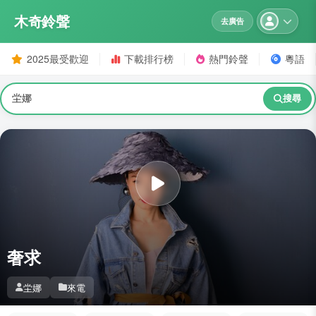
木奇鈴聲
去廣告
2025最受歡迎
下載排行榜
熱門鈴聲
粵語
搜尋
奢求
坣娜
來電