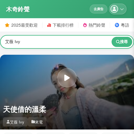
木奇鈴聲
去廣告
2025最受歡迎
下載排行榜
熱門鈴聲
粵語
搜尋
天使借的溫柔
艾薇 Ivy
來電