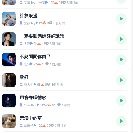
艾薇 Ivy、吳霏
159
21
6個月前
計算浪漫
艾薇 Ivy
25
3
5個月前
一定要跟媽媽好好說話
大潞
54
16
3個月前
不妨問問你自己
老闆
71
15
1個月前
嗜好
顏人中
66
8
8個月前
用背脊唱情歌
Gareth.T
2252
310
1年前
荒漠中的草
貳嬸子
129
39
3個月前