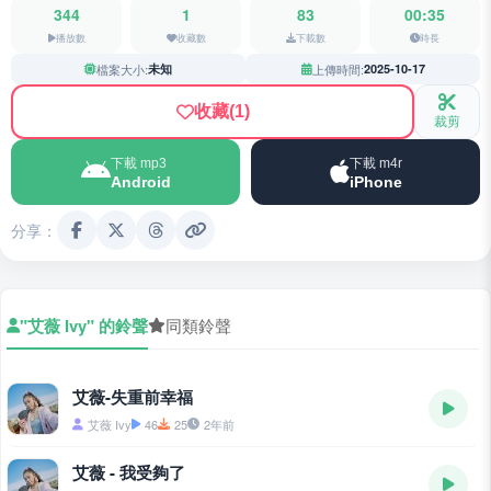
344
1
83
00:35
播放數
收藏數
下載數
時長
檔案大小:
未知
上傳時間:
2025-10-17
收藏
(1)
裁剪
下載 mp3
下載 m4r
Android
iPhone
分享：
"艾薇 Ivy" 的鈴聲
同類鈴聲
艾薇-失重前幸福
艾薇 Ivy
46
25
2年前
艾薇 - 我受夠了