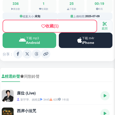
336
1
25
00:19
播放數
收藏數
下載數
時長
檔案大小:
未知
上傳時間:
2025-07-09
收藏
(1)
裁剪
下載 mp3
下載 m4r
Android
iPhone
分享：
精選鈴聲
同類鈴聲
座位 (Live)
劉宇寧、姚曉棠
3445
635
1年前
西岸小法咒