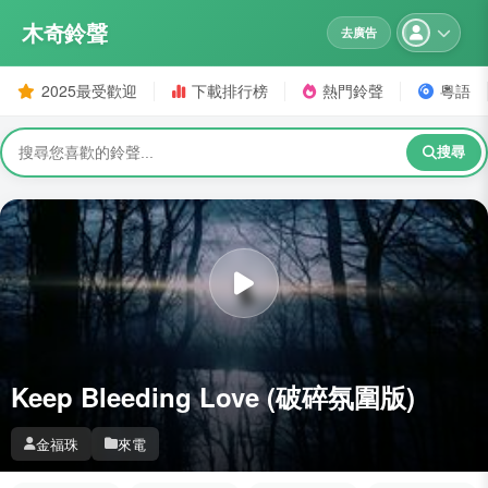
木奇鈴聲
去廣告
2025最受歡迎
下載排行榜
熱門鈴聲
粵語
搜尋
Keep Bleeding Love (破碎氛圍版)
金福珠
來電