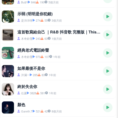
Bu$Y
846
190
5個月前
示弱 (明明是你犯錯)
是沛沛呀
274
55
3個月前
這首歌寫給自己 ｜R&B 抖音歌 完整版｜This Song Is Written for Myself
木奇鈴聲
243
63
1個月前
經典老式電話鈴聲
木奇鈴聲
970
107
1年前
如果最後不是你
洋瀾一
285
83
1年前
終於失去你
任夏
3828
581
1年前
顏色
Gareth.T
521
42
8個月前