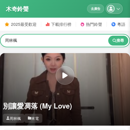
木奇鈴聲
去廣告
2025最受歡迎
下載排行榜
熱門鈴聲
粵語
搜尋
別讓愛凋落 (My Love)
周林楓
來電