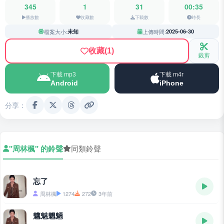
345
1
31
00:35
播放數
收藏數
下載數
時長
檔案大小:
未知
上傳時間:
2025-06-30
收藏
(1)
裁剪
下載 mp3
下載 m4r
Android
iPhone
分享：
"周林楓" 的鈴聲
同類鈴聲
忘了
周林楓
1274
272
3年前
魑魅魍魎