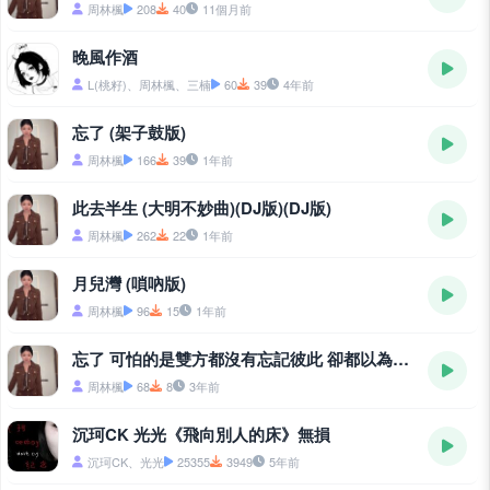
周林楓
208
40
11個月前
晚風作酒
L(桃籽)、周林楓、三楠
60
39
4年前
忘了 (架子鼓版)
周林楓
166
39
1年前
此去半生 (大明不妙曲)(DJ版)(DJ版)
周林楓
262
22
1年前
月兒灣 (嗩吶版)
周林楓
96
15
1年前
忘了 可怕的是雙方都沒有忘記彼此 卻都以為對方開始了新的生活
周林楓
68
8
3年前
沉珂CK 光光《飛向別人的床》無損
沉珂CK、光光
25355
3949
5年前