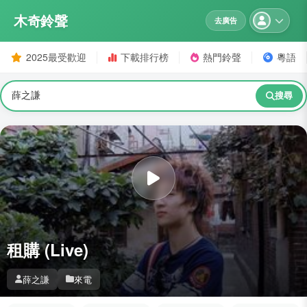
木奇鈴聲
去廣告
2025最受歡迎
下載排行榜
熱門鈴聲
粵語
搜尋
租購 (Live)
薛之謙
來電