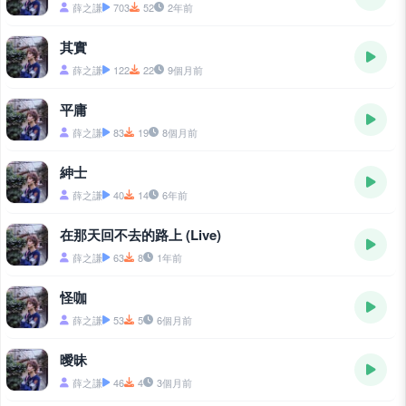
薛之謙
703
52
2年前
其實
薛之謙
122
22
9個月前
平庸
薛之謙
83
19
8個月前
紳士
薛之謙
40
14
6年前
在那天回不去的路上 (Live)
薛之謙
63
8
1年前
怪咖
薛之謙
53
5
6個月前
曖昧
薛之謙
46
4
3個月前