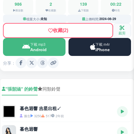
986
2
139
00:22
播放數
收藏數
下載數
時長
檔案大小:
未知
上傳時間:
2024-08-29
收藏
(2)
裁剪
下載 mp3
下載 m4r
Android
iPhone
分享：
"張韶涵" 的鈴聲
同類鈴聲
暮色迴響 吉星出租↙
滌生
3250
517
2年前
暮色迴響