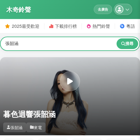
木奇鈴聲
去廣告
2025最受歡迎
下載排行榜
熱門鈴聲
粵語
搜尋
暮色迴響張韶涵
張韶涵
來電