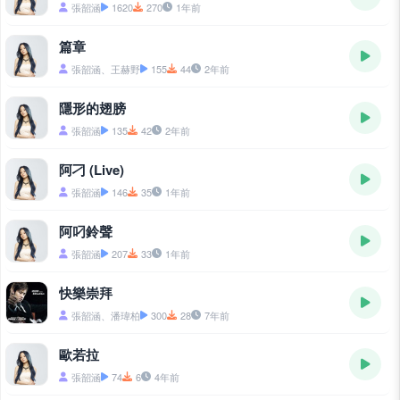
張韶涵
1620
270
1年前
篇章
張韶涵、王赫野
155
44
2年前
隱形的翅膀
張韶涵
135
42
2年前
阿刁 (Live)
張韶涵
146
35
1年前
阿叼鈴聲
張韶涵
207
33
1年前
快樂崇拜
張韶涵、潘瑋柏
300
28
7年前
歐若拉
張韶涵
74
6
4年前