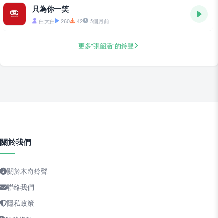
只為你一笑
白大白
260
42
5個月前
更多"張韶涵"的鈴聲
關於我們
關於木奇鈴聲
聯絡我們
隱私政策