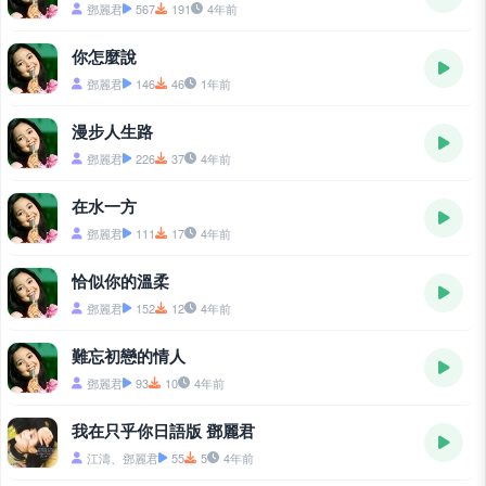
鄧麗君
567
191
4年前
你怎麼說
鄧麗君
146
46
1年前
漫步人生路
鄧麗君
226
37
4年前
在水一方
鄧麗君
111
17
4年前
恰似你的溫柔
鄧麗君
152
12
4年前
難忘初戀的情人
鄧麗君
93
10
4年前
我在只乎你日語版 鄧麗君
江濤、鄧麗君
55
5
4年前