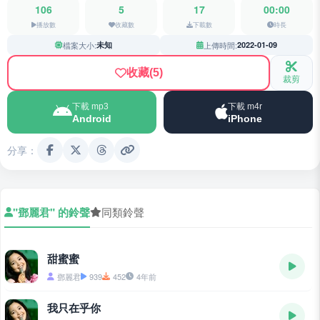
106
5
17
00:00
播放數
收藏數
下載數
時長
檔案大小:
未知
上傳時間:
2022-01-09
收藏
(5)
裁剪
下載 mp3
下載 m4r
Android
iPhone
分享：
"鄧麗君" 的鈴聲
同類鈴聲
甜蜜蜜
鄧麗君
939
452
4年前
我只在乎你