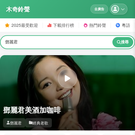
木奇鈴聲
去廣告
2025最受歡迎
下載排行榜
熱門鈴聲
粵語
搜尋
鄧麗君美酒加咖啡
鄧麗君
經典老歌