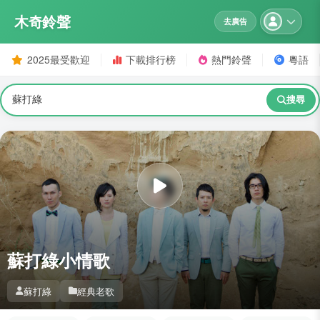
木奇鈴聲
去廣告
2025最受歡迎
下載排行榜
熱門鈴聲
粵語
搜尋
蘇打綠小情歌
蘇打綠
經典老歌