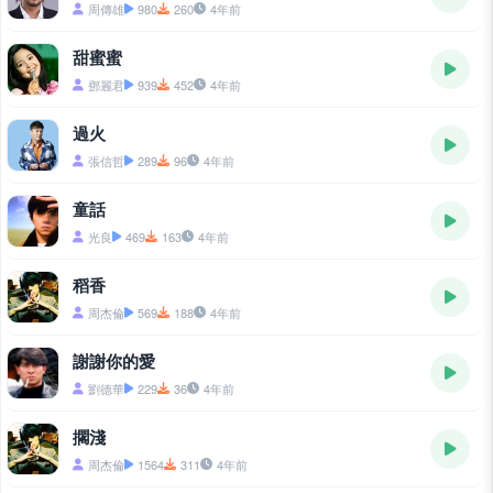
周傳雄
980
260
4年前
甜蜜蜜
鄧麗君
939
452
4年前
過火
張信哲
289
96
4年前
童話
光良
469
163
4年前
稻香
周杰倫
569
188
4年前
謝謝你的愛
劉德華
229
36
4年前
擱淺
周杰倫
1564
311
4年前