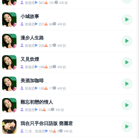
鄧麗君
567
191
4年前
小城故事
鄧麗君
237
84
4年前
漫步人生路
鄧麗君
226
37
4年前
又見炊煙
鄧麗君
188
28
4年前
美酒加咖啡
鄧麗君
106
17
4年前
難忘初戀的情人
鄧麗君
93
10
4年前
我在只乎你日語版 鄧麗君
江濤、鄧麗君
55
5
4年前