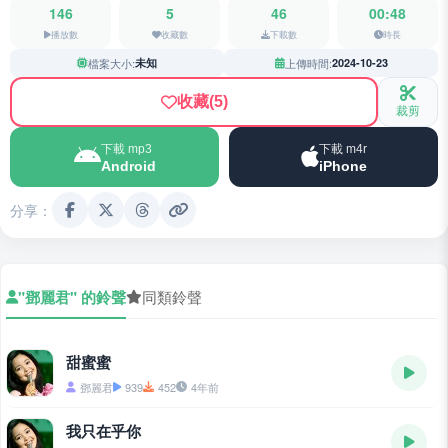
146
5
46
00:48
播放數
收藏數
下載數
時長
檔案大小:
未知
上傳時間:
2024-10-23
收藏
(5)
裁剪
下載 mp3
下載 m4r
Android
iPhone
分享：
"鄧麗君" 的鈴聲
同類鈴聲
甜蜜蜜
鄧麗君
939
452
4年前
我只在乎你