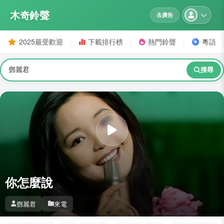
木奇鈴聲
去廣告
2025最受歡迎
下載排行榜
熱門鈴聲
粵語
搜尋
你怎麼說
鄧麗君
來電