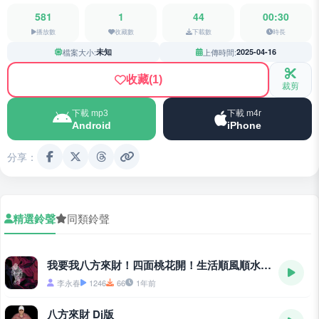
581
1
44
00:30
播放數
收藏數
下載數
時長
檔案大小:
未知
上傳時間:
2025-04-16
收藏
(1)
裁剪
下載 mp3
下載 m4r
Android
iPhone
分享：
精選鈴聲
同類鈴聲
我要我八方來財！四面桃花開！生活順風順水！好運永遠都在
李永春
1246
66
1年前
八方來財 Dj版