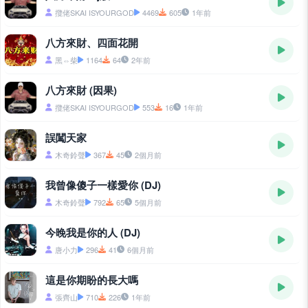
攬佬SKAI ISYOURGOD
4469
605
1年前
八方來財、四面花開
黑⇔柴
1164
64
2年前
八方來財 (因果)
攬佬SKAI ISYOURGOD
553
16
1年前
誤闖天家
木奇鈴聲
367
45
2個月前
我曾像傻子一樣愛你 (DJ)
木奇鈴聲
792
65
5個月前
今晚我是你的人 (DJ)
唐小力
296
41
6個月前
這是你期盼的長大嗎
張齊山
710
226
1年前