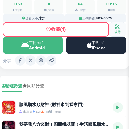
1163
4
64
00:16
播放數
收藏數
下載數
時長
檔案大小:
未知
上傳時間:
2024-05-25
收藏
(4)
裁剪
下載 mp3
下載 m4r
Android
iPhone
分享：
精選鈴聲
同類鈴聲
順風順水順財神 (財神來到我家門)
李嘉嘉
675
45
1年前
我要我八方來財！四面桃花開！生活順風順水！好運永遠都在