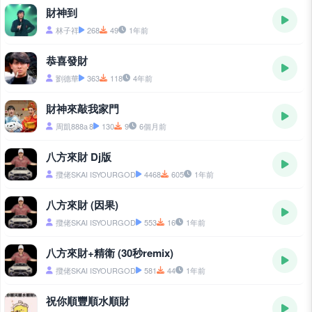
財神到
林子祥
268
49
1年前
恭喜發財
劉德華
363
118
4年前
財神來敲我家門
周凱888a 8
130
9
6個月前
八方來財 Dj版
攬佬SKAI ISYOURGOD
4468
605
1年前
八方來財 (因果)
攬佬SKAI ISYOURGOD
553
16
1年前
八方來財+精衛 (30秒remix)
攬佬SKAI ISYOURGOD
581
44
1年前
祝你順豐順水順財