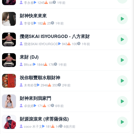
李永春
1245
66
1年前
財神快來來來
李發發
182
25
1年前
攬佬SKAI ISYOURGOD - 八方來財
攬佬SKAI ISYOURGOD
943
100
1年前
來財 (DJ)
Bflca1
1844
176
1年前
祝你順豐順水順財神
木奇鈴聲
2946
353
2年前
財神來到我家門
卓依婷
171
17
6年前
財源滾滾來 (求菩薩保佑)
coco-木子文
181
14
6個月前