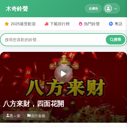
木奇鈴聲
去廣告
2025最受歡迎
下載排行榜
熱門鈴聲
粵語
搜尋
八方來財，四面花開
黑⇔柴
流行金曲