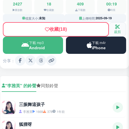
2427
18
409
00:19
播放數
收藏數
下載數
時長
檔案大小:
未知
上傳時間:
2025-09-19
收藏
(18)
裁剪
下載 mp3
下載 m4r
Android
iPhone
分享：
"李雅英" 的鈴聲
同類鈴聲
三振舞這孩子
李雅英
1668
378
1年前
狐狸呀