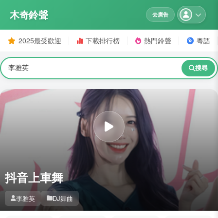
木奇鈴聲
去廣告
2025最受歡迎
下載排行榜
熱門鈴聲
粵語
搜尋
抖音上車舞
李雅英
DJ舞曲