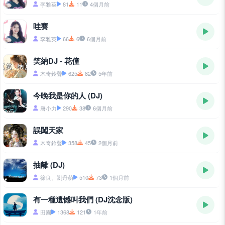
李雅英
81
11
4個月前
哇賽
李雅英
66
6
6個月前
笑納DJ - 花僮
木奇鈴聲
625
82
5年前
今晚我是你的人 (DJ)
唐小力
290
38
6個月前
誤闖天家
木奇鈴聲
358
45
2個月前
抽離 (DJ)
徐良、劉丹萌
510
73
1個月前
有一種遺憾叫我們 (DJ沈念版)
田園
1368
121
1年前