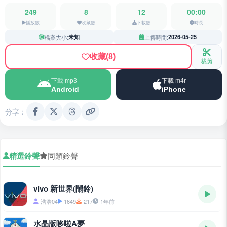
249
8
12
00:00
播放數
收藏數
下載數
時長
檔案大小:
未知
上傳時間:
2026-05-25
收藏
(8)
裁剪
下載 mp3
下載 m4r
Android
iPhone
分享：
精選鈴聲
同類鈴聲
vivo 新世界(鬧鈴)
浩浩04
1649
217
1年前
水晶版哆啦A夢