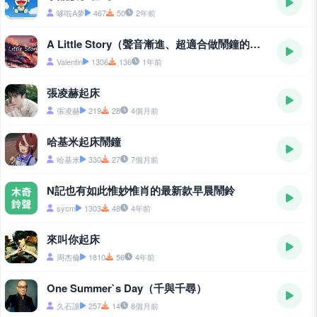
哆啦A夢
467
50
2年前
A Little Story（聲音漸進、超適合做鬧鐘的純音樂）
Valentin
1306
136
1年前
張凌赫起床
張凌赫
219
28
4個月前
哈基米起床鬧鐘
哈基米
330
27
7個月前
N記也有如此惟妙惟肖的最新款早晨鬧鈴
sycm
1303
48
4年前
來叫你起床
周杰倫
1810
56
4年前
One Summer`s Day（千與千尋）
久石讓
257
14
8個月前