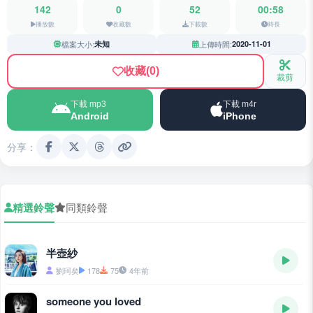
142
0
52
00:58
播放數
收藏數
下載數
時長
檔案大小:
未知
上傳時間:
2020-11-01
收藏
(0)
裁剪
下載 mp3
下載 m4r
Android
iPhone
分享：
精選鈴聲
同類鈴聲
半壺紗
劉珂矣
178
75
4年前
someone you loved