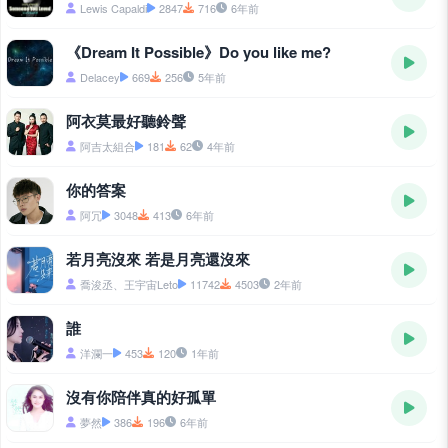
Lewis Capaldi
2847
716
6年前
《Dream It Possible》Do you like me?
Delacey
669
256
5年前
阿衣莫最好聽鈴聲
阿吉太組合
181
62
4年前
你的答案
阿冗
3048
413
6年前
若月亮沒來 若是月亮還沒來
喬浚丞、王宇宙Leto
11742
4503
2年前
誰
洋瀾一
453
120
1年前
沒有你陪伴真的好孤單
夢然
386
196
6年前