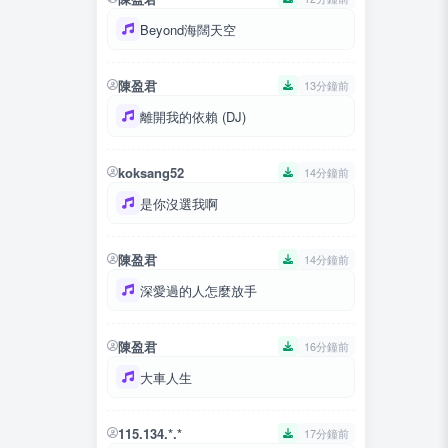
Beyond海闊天空
陳盈君
13分鐘前
離開我的依賴 (DJ)
koksang52
14分鐘前
是你沒選我啊
陳盈君
14分鐘前
深愛過的人怎麼放手
陳盈君
16分鐘前
大車人生
115.134.*.*
17分鐘前