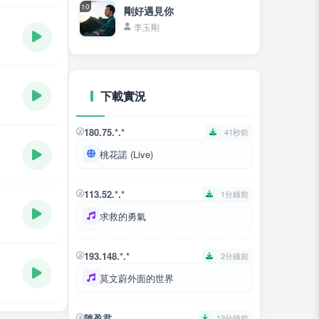
10
剛好遇見你
李玉剛
下載實況
180.75.*.*
41秒前
桃花諾 (Live)
113.52.*.*
1分鐘前
求救的勇氣
193.148.*.*
2分鐘前
莫文蔚外面的世界
陳盈君
12分鐘前