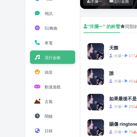
洋瀾一
流行金曲
簡訊
"洋瀾一" 的鈴聲
同類
DJ舞曲
來電
天際
洋瀾一
477
流行金曲
搞笑
誰
洋瀾一
453
動漫遊戲
如果最後不是
古風
洋瀾一
290
鬧鐘
賜傷 rington
日韓
洋瀾一
75