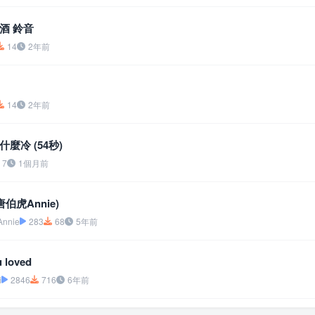
酒 鈴音
14
2年前
14
2年前
麼冷 (54秒)
7
1個月前
.唐伯虎Annie)
nie
283
68
5年前
 loved
i
2846
716
6年前