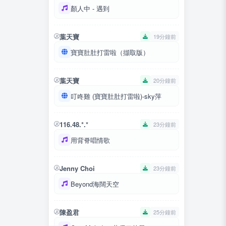
顏人中 - 遇到
葉天寶
19分鐘前
寶寶肚肚打雷啦（擷取版）
葉天寶
20分鐘前
叮咚雞 (寶寶肚肚打雷啦)-sky萍
116.48.*.*
23分鐘前
用背脊唱情歌
Jenny Choi
23分鐘前
Beyond海闊天空
陳盈君
25分鐘前