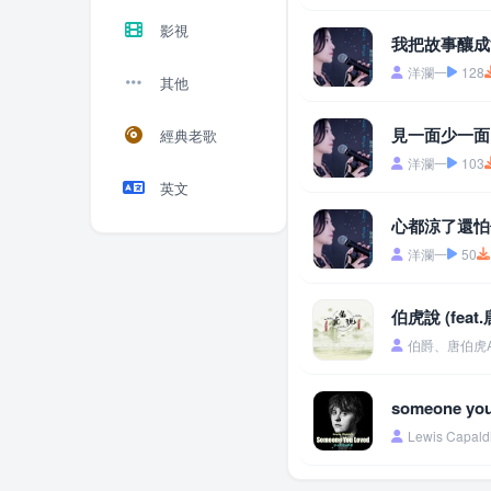
影視
我把故事釀成
洋瀾一
128
其他
見一面少一面
經典老歌
洋瀾一
103
英文
心都涼了還怕什
洋瀾一
50
伯虎說 (feat
伯爵、唐伯虎An
someone you
Lewis Capald