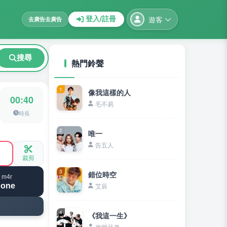
遊客
登入/註冊
去廣告
去廣告
搜尋
熱門鈴聲
1
像我這樣的人
00:40
毛不易
時長
2
唯一
告五人
裁剪
3
錯位時空
 m4r
hone
艾辰
4
《我這一生》
半噸兄弟