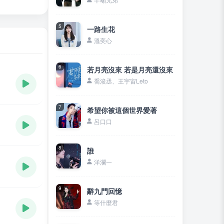
5
一路生花
溫奕心
6
若月亮沒來 若是月亮還沒來
喬浚丞、王宇宙Leto
7
希望你被這個世界愛著
呂口口
8
誰
洋瀾一
9
辭九門回憶
等什麼君