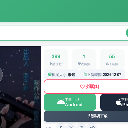
399
1
55
播放數
收藏數
下載數
檔案大小:
未知
上傳時間:
2024-12-07
收藏
(1)
下載 mp3
下載
Android
iP
掃碼下載