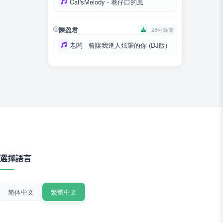
Cat'sMelody - 巷仔口的風
陳盈君
26分鐘前
老闆 - 曾讓我逢人炫耀的你 (DJ版)
選擇語言
简体中文
繁體中文