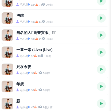
毛不易
324
76
2年前
消愁
毛不易
159
60
2年前
無名的人✘高畫質版、純️⃣
毛不易
138
22
2年前
一葷一素 (Live) (Live)
毛不易
57
13
1年前
只在今夜
毛不易
38
5
1年前
年歲
毛不易
36
3
1年前
願
毛不易
47
2
9個月前