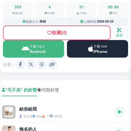
354
4
31
00:48
播放數
收藏數
下載數
時長
檔案大小:
未知
上傳時間:
2024-02-24
收藏
(4)
裁剪
下載 mp3
下載 m4r
Android
iPhone
分享：
"毛不易" 的鈴聲
同類鈴聲
給你給我
毛不易
304
77
3年前
無名的人