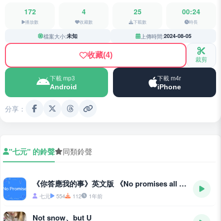
172
4
25
00:24
播放數
收藏數
下載數
時長
檔案大小:
未知
上傳時間:
2024-08-05
收藏
(4)
裁剪
下載 mp3
下載 m4r
Android
iPhone
分享：
"七元" 的鈴聲
同類鈴聲
《你答應我的事》英文版 《No promises all lies》
七元
554
112
1年前
Not snow、but U