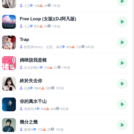
七元
148
44
1年前
Free Loop (女版)(DJ阿凡版)
七元
837
24
1年前
Trap
劉憲華Henry、圭賢、泰民
424
132
6年前
媽咪說我是豬
生活的鴨力
103
51
1年前
終於失去你
任夏
3840
582
1年前
你的萬水千山
海來阿木
508
242
6年前
幾分之幾
盧廣仲
103
25
1年前