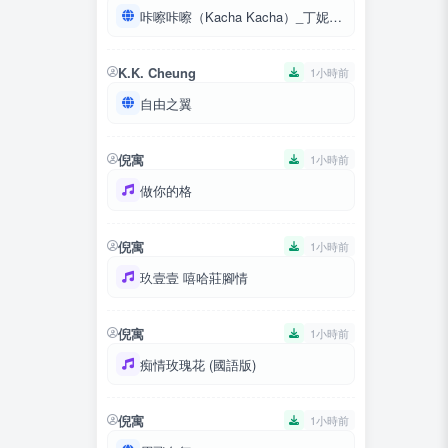
咔嚓咔嚓（Kacha Kacha）_丁妮娜_汽水音樂鈴聲_20260623111713_590.aiff_202606235.mp3_202606239.mp3_2026062310.mp3
K.K. Cheung
1小時前
自由之翼
倪寓
1小時前
做你的格
倪寓
1小時前
玖壹壹 嘻哈莊腳情
倪寓
1小時前
痴情玫瑰花 (國語版)
倪寓
1小時前