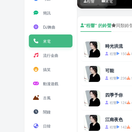
程響
來電
簡訊
"程響" 的鈴聲
同類鈴
DJ舞曲
來電
時光洪流
程響
150
流行金曲
搞笑
可能
程響
236
動漫遊戲
四季予你
古風
程響
124
鬧鐘
江南夜色
日韓
程響
142