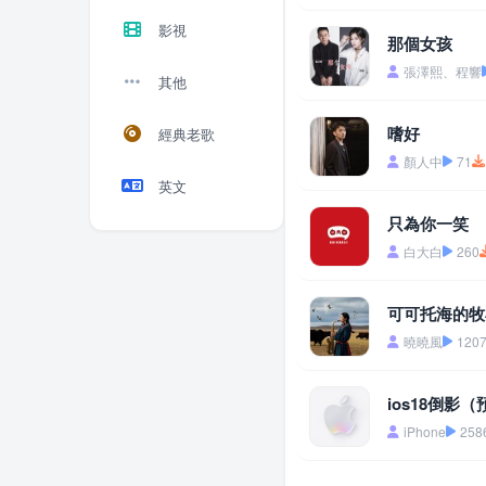
影視
那個女孩
張澤熙、程響
其他
嗜好
經典老歌
顏人中
71
英文
只為你一笑
白大白
260
可可托海的牧
曉曉風
120
ios18倒影
iPhone
258