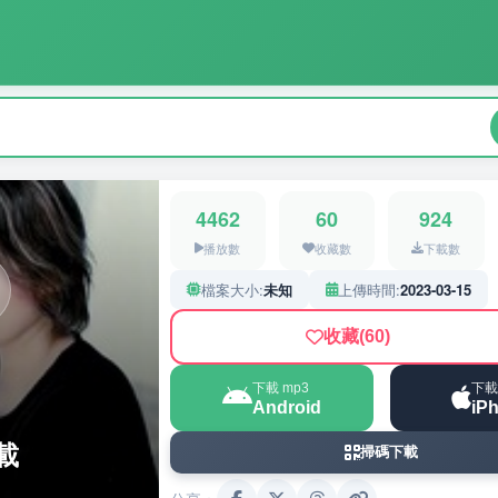
4462
60
924
播放數
收藏數
下載數
檔案大小:
未知
上傳時間:
2023-03-15
收藏
(60)
下載 mp3
下載
Android
iP
載
掃碼下載