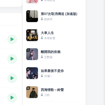
5
第57次取消傳送 (加速版)
陸綺菲
6
大車人生
木奇鈴聲
7
離開我的依賴
王艷薇
8
如果最後不是你
洋瀾一
9
西海情歌～鈴聲
刀郎