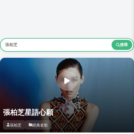
搜尋
張柏芝星語心願
張柏芝
經典老歌