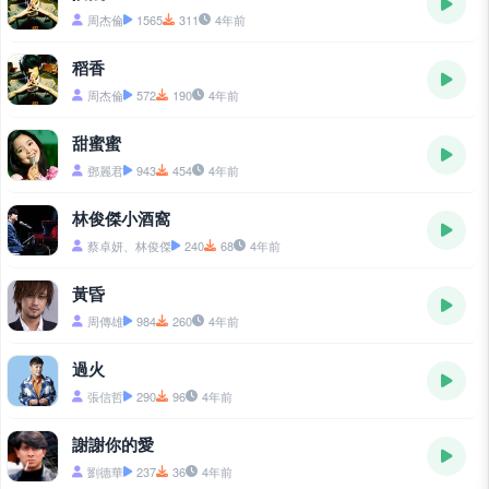
周杰倫
1565
311
4年前
稻香
周杰倫
572
190
4年前
甜蜜蜜
鄧麗君
943
454
4年前
林俊傑小酒窩
蔡卓妍、林俊傑
240
68
4年前
黃昏
周傳雄
984
260
4年前
過火
張信哲
290
96
4年前
謝謝你的愛
劉德華
237
36
4年前