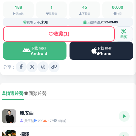
188
1
45
00:00
播放數
收藏數
下載數
時長
檔案大小:
未知
上傳時間:
2022-03-09
收藏
(1)
裁剪
下載 mp3
下載 m4r
Android
iPhone
分享：
精選鈴聲
同類鈴聲
晚安曲
費玉清
299
175
4年前
擱淺