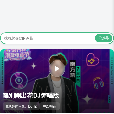
搜尋
離別開出花DJ彈唱版
就是南方凱、DJHZ
DJ舞曲