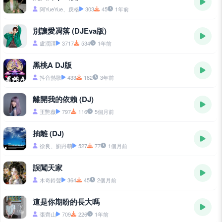
阿YueYue、戾格
303
45
1年前
別讓愛凋落 (DJEva版)
盧潤澤
3717
534
1年前
黑桃A DJ版
抖音熱歌
433
182
3年前
離開我的依賴 (DJ)
王艷薇
797
116
5個月前
抽離 (DJ)
徐良、劉丹萌
527
77
1個月前
誤闖天家
木奇鈴聲
364
45
2個月前
這是你期盼的長大嗎
張齊山
709
226
1年前