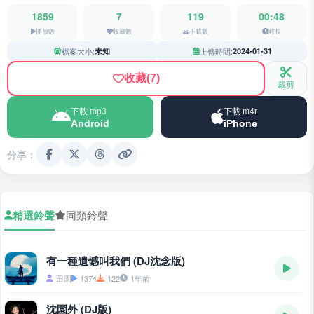
1859
7
119
00:48
播放數
收藏數
下載數
時長
檔案大小:
未知
上傳時間:
2024-01-31
收藏
(7)
裁剪
下載 mp3
下載 m4r
Android
iPhone
分享：
精選鈴聲
同類鈴聲
有一種遺憾叫我們 (DJ沈念版)
田園
1374
122
1年前
沈園外 (DJ版)