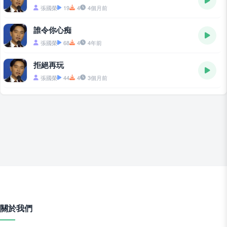
張國榮
19
4
4個月前
誰令你心痴
張國榮
68
4
4年前
拒絕再玩
張國榮
44
4
3個月前
關於我們