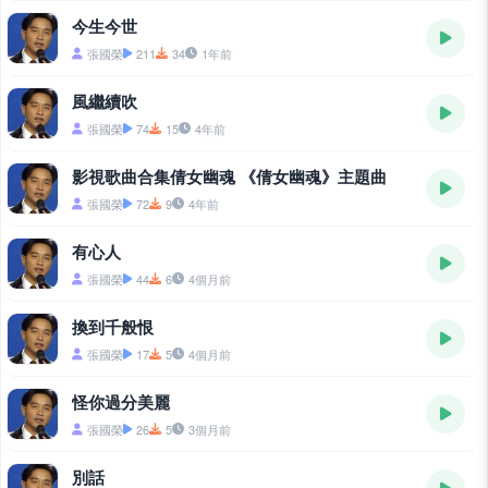
今生今世
張國榮
211
34
1年前
風繼續吹
張國榮
74
15
4年前
影視歌曲合集倩女幽魂 《倩女幽魂》主題曲
張國榮
72
9
4年前
有心人
張國榮
44
6
4個月前
換到千般恨
張國榮
17
5
4個月前
怪你過分美麗
張國榮
26
5
3個月前
別話