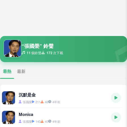
“張國榮” 鈴聲
11
個鈴聲
172
次下載
最熱
最新
沉默是金
張國榮
211
46
4年前
Monica
張國榮
140
40
4年前