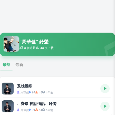
“周華健” 鈴聲
3
個鈴聲
43
次下載
最熱
最新
孤枕難眠
周華健
87
18
1年前
、齊豫 神話情話、鈴聲
周華健
74
14
1年前