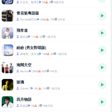
許志安、鄭秀文
58
3
8個月前
青花瓷粵語版
SimYee陳芯怡
2986
750
2年前
飛常道
戴祖儀
119
32
1個月前
紛紛 (男女對唱版)
黃晞然、黃永瀟
198
36
1個月前
海闊天空
Beyond
2808
665
4年前
玻璃
Gareth.T
281
118
1個月前
四月物語
林家謙
46
4
8個月前