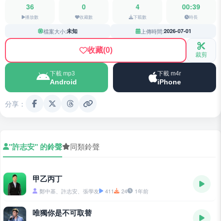
36
0
4
00:39
播放數
收藏數
下載數
時長
檔案大小:
未知
上傳時間:
2026-07-01
收藏
(0)
裁剪
下載 mp3
下載 m4r
Android
iPhone
分享：
"許志安" 的鈴聲
同類鈴聲
甲乙丙丁
鄭中基、許志安、張學友
411
24
1年前
唯獨你是不可取替