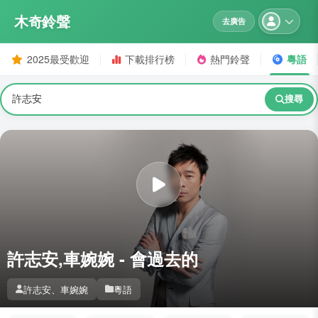
木奇鈴聲
去廣告
2025最受歡迎
下載排行榜
熱門鈴聲
粵語
搜尋
許志安,車婉婉 - 會過去的
許志安、車婉婉
粵語