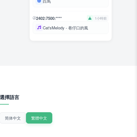
白馬
2402:7500:****
1小時前
Cat'sMelody - 巷仔口的風
選擇語言
简体中文
繁體中文