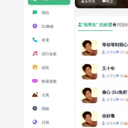
張學友
粵語
簡訊
"張學友" 的鈴聲
同類
DJ舞曲
來電
等你等到我心
張學友
251
流行金曲
搞笑
又十年
張學友
83
動漫遊戲
偷心 (DJ魚
古風
張學友
607
鬧鐘
你好毒
日韓
張學友
89