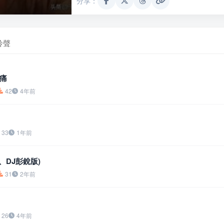
分享：
鈴聲
痛
42
4年前
33
1年前
籽、DJ彭銳版)
31
2年前
26
4年前