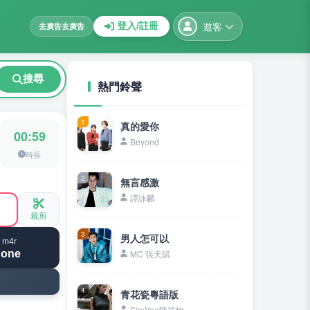
遊客
登入/註冊
去廣告
去廣告
搜尋
熱門鈴聲
1
真的愛你
00:59
Beyond
時長
2
無言感激
譚詠麟
裁剪
3
男人怎可以
 m4r
hone
MC 張天賦
4
青花瓷粵語版
SimYee陳芯怡