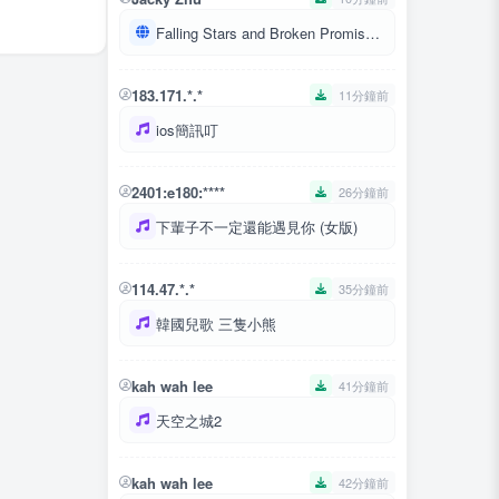
Falling Stars and Broken Promises-ざ風信子の
183.171.*.*
11分鐘前
ios簡訊叮
2401:e180:****
26分鐘前
下輩子不一定還能遇見你 (女版)
114.47.*.*
35分鐘前
韓國兒歌 三隻小熊
kah wah lee
41分鐘前
天空之城2
kah wah lee
42分鐘前