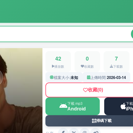
42
0
7
播放數
收藏數
下載數
檔案大小:
未知
上傳時間:
2026-03-14
收藏
(0)
下載 mp3
下載
Android
iP
掃碼下載