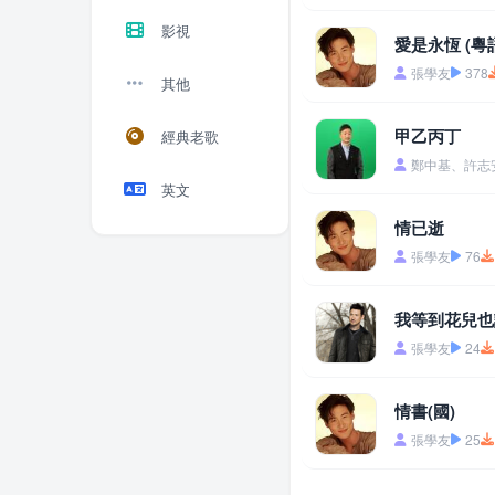
影視
愛是永恆 (粵
張學友
378
其他
甲乙丙丁
經典老歌
鄭中基、許志
英文
情已逝
張學友
76
我等到花兒也
張學友
24
情書(國)
張學友
25