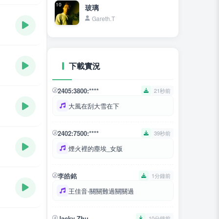
10
玻璃
Gareth.T
下載實況
2405:3800:****
21秒前
大風在刮大雪在下
2402:7500:****
39秒前
煙火裡的塵埃_女版
李皓銘
1分鐘前
王佳音-關關難過關關過
Jacky Zhu
10分鐘前