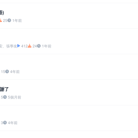
語)
25
1年前
安、張學友
412
24
1年前
15
4年前
謝了
5
5個月前
3
4年前