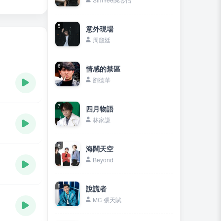
5
意外現場
周殷廷
6
情感的禁區
劉德華
7
四月物語
林家謙
8
海闊天空
Beyond
9
說謊者
MC 張天賦