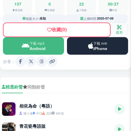
137
0
22
00:37
播放數
收藏數
下載數
時長
檔案大小:
未知
上傳時間:
2025-07-09
收藏
(0)
裁剪
下載 mp3
下載 m4r
Android
iPhone
分享：
精選鈴聲
同類鈴聲
相依為命（粵語）
陳小春
913
323
6年前
青花瓷粵語版