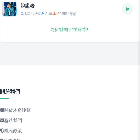
說謊者
MC 張天賦
2106
504
1年前
更多"陳柏宇"的鈴聲
關於我們
關於木奇鈴聲
聯絡我們
隱私政策