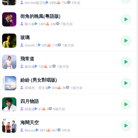
SimYee陳芯怡
2990
750
2年前
街角的晚風(粵語版)
陳小春
1481
246
7個月前
玻璃
Gareth.T
293
119
1個月前
飛常道
戴祖儀
120
32
1個月前
紛紛 (男女對唱版)
黃晞然、黃永瀟
204
36
1個月前
四月物語
林家謙
47
4
8個月前
海闊天空
Beyond
2815
667
4年前