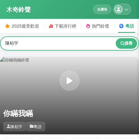
木奇鈴聲
去廣告
2025最受歡迎
下載排行榜
熱門鈴聲
粵語
搜尋
你瞞我瞞
陳柏宇
粵語