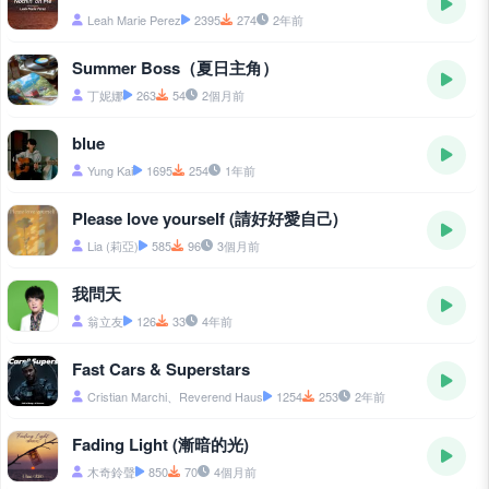
Leah Marie Perez
2395
274
2年前
Summer Boss（夏日主角）
丁妮娜
263
54
2個月前
blue
Yung Kai
1695
254
1年前
Please love yourself (請好好愛自己)
Lia (莉亞)
585
96
3個月前
我問天
翁立友
126
33
4年前
Fast Cars & Superstars
Cristian Marchi、Reverend Haus
1254
253
2年前
Fading Light (漸暗的光)
木奇鈴聲
850
70
4個月前