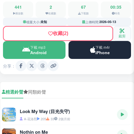
441
2
67
00:35
播放數
收藏數
下載數
時長
檔案大小:
未知
上傳時間:
2026-05-13
收藏
(2)
裁剪
下載 mp3
下載 m4r
Android
iPhone
分享：
精選鈴聲
同類鈴聲
Look My Way (目光失守)
A-花洛熙
205
33
2個月前
Nothin on Me