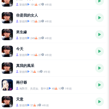
劉德華
191
47
4年前
你是我的女人
劉德華
173
28
4年前
來生緣
劉德華
249
28
4年前
今天
劉德華
113
27
4年前
真我的風采
劉德華
73
19
4年前
兩仔爺
梅艷芳、吳君如、鄭中基
48
10
1年前
天意
劉德華
57
8
4年前