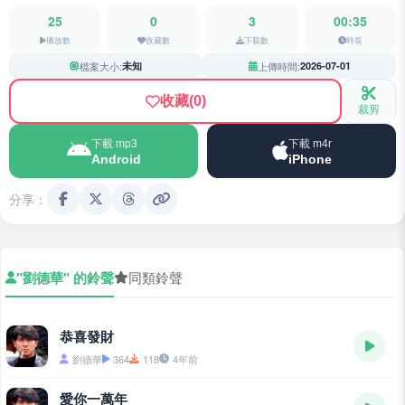
25
0
3
00:35
播放數
收藏數
下載數
時長
檔案大小:
未知
上傳時間:
2026-07-01
收藏
(0)
裁剪
下載 mp3
下載 m4r
Android
iPhone
分享：
"劉德華" 的鈴聲
同類鈴聲
恭喜發財
劉德華
364
118
4年前
愛你一萬年