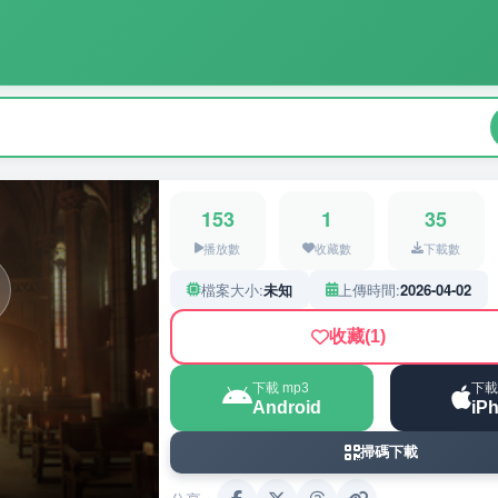
153
1
35
播放數
收藏數
下載數
檔案大小:
未知
上傳時間:
2026-04-02
收藏
(1)
下載 mp3
下載
Android
iP
掃碼下載