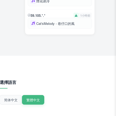
煙花易冷
59.105.*.*
1小時前
Cat'sMelody - 巷仔口的風
選擇語言
简体中文
繁體中文