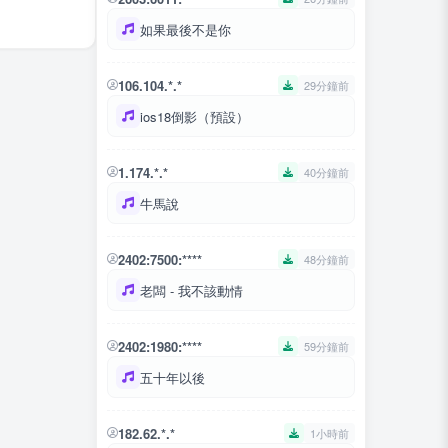
如果最後不是你
106.104.*.*
29分鐘前
ios18倒影（預設）
1.174.*.*
40分鐘前
牛馬說
2402:7500:****
48分鐘前
老闆 - 我不該動情
2402:1980:****
59分鐘前
五十年以後
182.62.*.*
1小時前