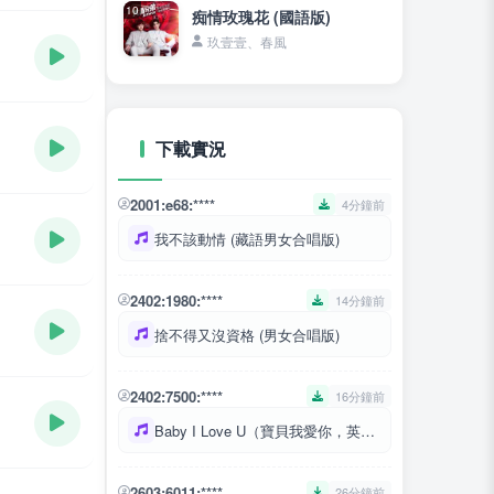
10
痴情玫瑰花 (國語版)
玖壹壹、春風
下載實況
2001:e68:****
4分鐘前
我不該動情 (藏語男女合唱版)
2402:1980:****
14分鐘前
捨不得又沒資格 (男女合唱版)
2402:7500:****
16分鐘前
Baby I Love U（寶貝我愛你，英文）
2603:6011:****
26分鐘前