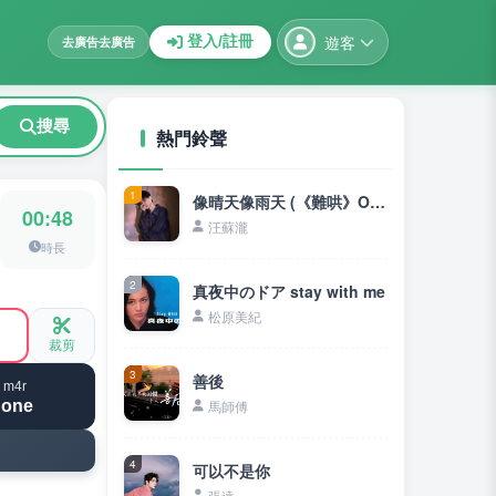
遊客
登入/註冊
去廣告
去廣告
搜尋
熱門鈴聲
1
像晴天像雨天 (《難哄》OST)
00:48
汪蘇瀧
時長
2
真夜中のドア stay with me
松原美紀
裁剪
3
善後
 m4r
hone
馬師傅
4
可以不是你
張遠