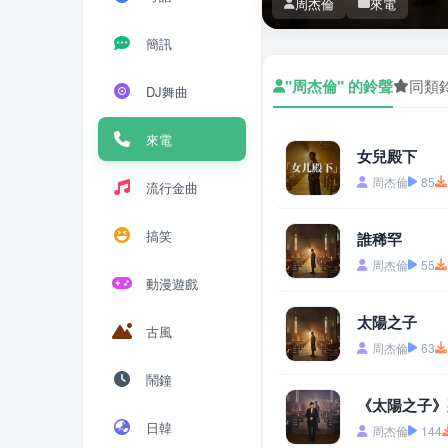
周杰倫
來電
簡訊
"周杰倫" 的鈴聲
同類
DJ舞曲
來電
女兒殿下
周杰倫
85
流行金曲
搞笑
誰稀罕
周杰倫
55
動漫遊戲
太陽之子
古風
周杰倫
63
鬧鐘
《太陽之子》
日韓
周杰倫
144