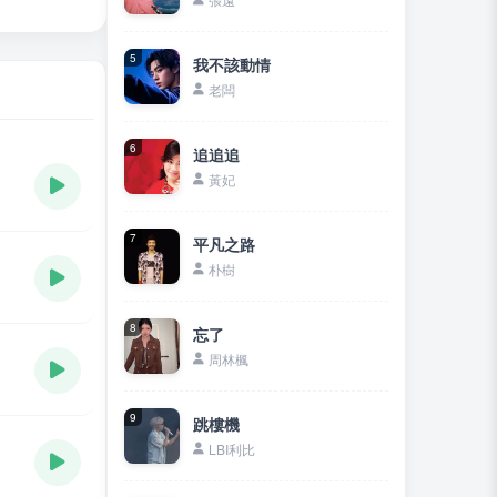
5
我不該動情
老闆
6
追追追
黃妃
7
平凡之路
朴樹
8
忘了
周林楓
9
跳樓機
LBI利比