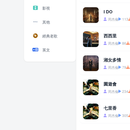
影視
I DO
周杰倫
113
其他
西西里
經典老歌
周杰倫
86
英文
湘女多情
周杰倫
79
園遊會
周杰倫
234
七里香
周杰倫
305