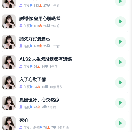
任夏
133
27
1年前
謝謝你 曾用心騙過我
任夏
163
26
2年前
請先好好愛自己
任夏
160
25
1年前
ALS2 人生怎麼選都有遺憾
任夏
56
16
1年前
入了心動了情
任夏
64
15
10個月前
風慢慢冷、心突然涼
任夏
94
9
1年前
死心
任夏、老闆
76
7
4個月前