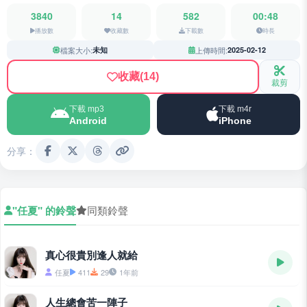
3840
14
582
00:48
播放數
收藏數
下載數
時長
檔案大小:
未知
上傳時間:
2025-02-12
收藏
(14)
裁剪
下載 mp3
下載 m4r
Android
iPhone
分享：
"任夏" 的鈴聲
同類鈴聲
真心很貴別逢人就給
任夏
411
29
1年前
人生總會苦一陣子