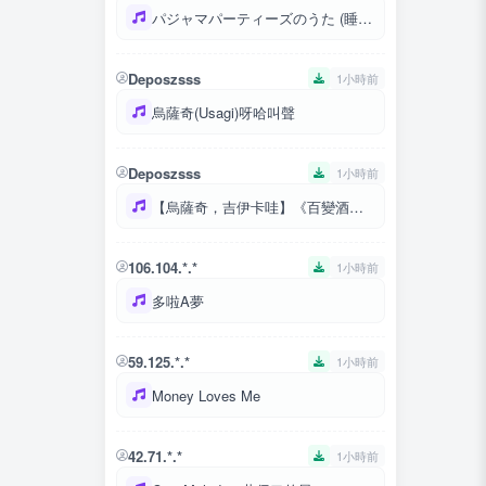
パジャマパーティーズのうた (睡衣派對之歌)
Deposzsss
1小時前
烏薩奇(Usagi)呀哈叫聲
Deposzsss
1小時前
【烏薩奇，吉伊卡哇】《百變酒精》chiikawa
106.104.*.*
1小時前
多啦A夢
59.125.*.*
1小時前
Money Loves Me
42.71.*.*
1小時前