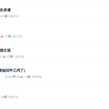
在身邊
149
5個月前
3
17
3個月前
個女孩
31
35
1個月前
麼做回甲乙丙丁)
）、張多金
55
14
2星期前
18
2個月前