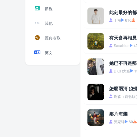
影視
此刻最好的都
丁祾
610
其他
有天會再相見
經典老歌
Sasablue
4
英文
她已不再是那
DIOR大穎
1
怎麼兩清 (怎
啊森（寫歌版
那片海灘
郭家瑋
60