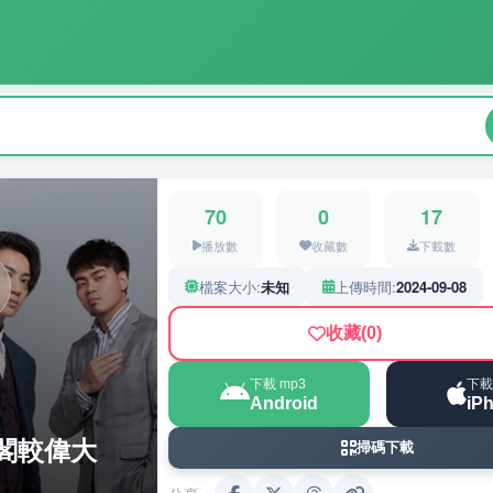
70
0
17
播放數
收藏數
下載數
檔案大小:
未知
上傳時間:
2024-09-08
收藏
(0)
下載 mp3
下載
Android
iP
閣較偉大
掃碼下載