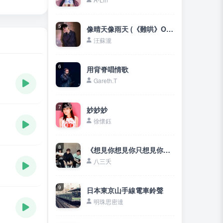
5
像晴天像雨天 (《難哄》OST)
汪蘇瀧
6
用背脊唱情歌
Gareth.T
7
妙妙妙
徐懷鈺
8
《想見你想見你只想見你》想見你只想見你❤未來過去我只想見你
八三夭
9
日本東京山手線電車鈴聲
明珠思密達