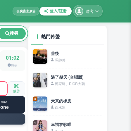
遊客
登入/註冊
去廣告
去廣告
搜尋
熱門鈴聲
1
善後
01:02
馬師傅
時長
2
過了幾天 (合唱版)
郭家瑋、DIOR大穎
裁剪
3
天真的橡皮
 m4r
hone
白水寒
4
幸福在歌唱
A-Lin