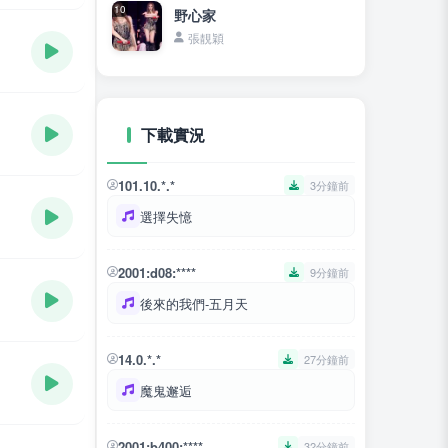
10
野心家
張靚穎
下載實況
101.10.*.*
3分鐘前
選擇失憶
2001:d08:****
9分鐘前
後來的我們-五月天
14.0.*.*
27分鐘前
魔鬼邂逅
2001:b400:****
32分鐘前