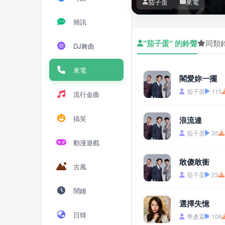
茄子蛋
來電
簡訊
"茄子蛋" 的鈴聲
同類
DJ舞曲
來電
閣愛妳一擺
茄子蛋
115
流行金曲
搞笑
浪流連
茄子蛋
35
動漫遊戲
敢傻敢衝
古風
茄子蛋
23
鬧鐘
選擇失憶
日韓
季彥霖
106