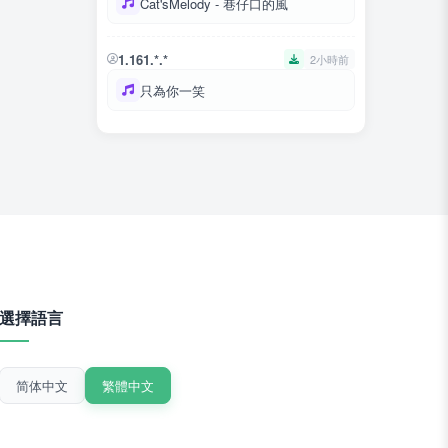
Cat'sMelody - 巷仔口的風
1.161.*.*
2小時前
只為你一笑
選擇語言
简体中文
繁體中文