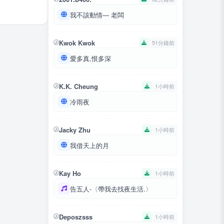
我不該動情— 老闆
Kwok Kwok
51分鐘前
愛多真,恨多深
K.K. Cheung
1小時前
冷雨夜
Jacky Zhu
1小時前
我借天上的月
Kay Ho
1小時前
告五人-〈帶我去找夜生活.〉
Deposzsss
1小時前